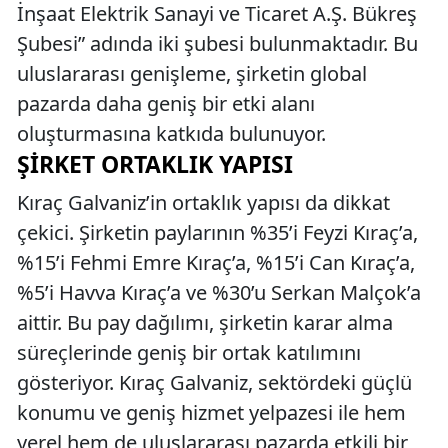
İnşaat Elektrik Sanayi ve Ticaret A.Ş. Bükreş
Şubesi” adında iki şubesi bulunmaktadır. Bu
uluslararası genişleme, şirketin global
pazarda daha geniş bir etki alanı
oluşturmasına katkıda bulunuyor.
ŞIRKET ORTAKLIK YAPISI
Kıraç Galvaniz’in ortaklık yapısı da dikkat
çekici. Şirketin paylarının %35’i Feyzi Kıraç’a,
%15’i Fehmi Emre Kıraç’a, %15’i Can Kıraç’a,
%5’i Havva Kıraç’a ve %30’u Serkan Malçok’a
aittir. Bu pay dağılımı, şirketin karar alma
süreçlerinde geniş bir ortak katılımını
gösteriyor. Kıraç Galvaniz, sektördeki güçlü
konumu ve geniş hizmet yelpazesi ile hem
yerel hem de uluslararası pazarda etkili bir