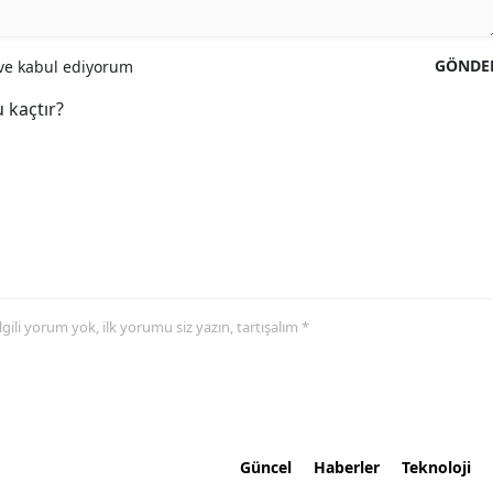
GÖNDE
e kabul ediyorum
 kaçtır?
 ilgili yorum yok, ilk yorumu siz yazın, tartışalım *
Güncel
Haberler
Teknoloji