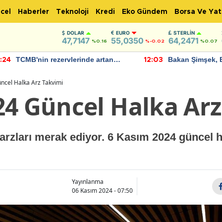
cel
Haberler
Teknoloji
Kredi
Eko Gündem
Borsa Ve Yat
DOLAR
EURO
STERLIN
47,7147
55,0350
64,2471
%0.16
%-0.02
%0.07
TCMB'nin rezervlerinde artan
Bakan Şimşek, 
:24
12:03
momentum devam ediyor
için umut verici
bulundu
ncel Halka Arz Takvimi
24 Güncel Halka Arz
 arzları merak ediyor. 6 Kasım 2024 güncel h
Yayınlanma
06 Kasım 2024 - 07:50