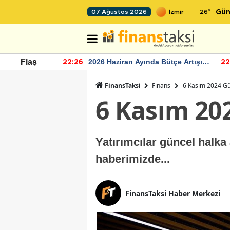
26
°
07 Ağustos 2026
Gün
r seviyesinin
2026 Haziran Ayında Bütçe Artışı
Flaş
22:26
22
Yaşandı
FinansTaksi
Finans
6 Kasım 2024 Gü
6 Kasım 20
Yatırımcılar güncel halka
haberimizde...
FinansTaksi Haber Merkezi