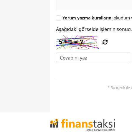
Yorum yazma kurallarını
okudum v
Aşağıdaki görselde işlemin sonucu
* Bu içerik ile