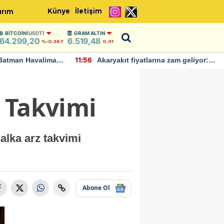
Künye
İletişim
ırım
BITCOIN
(USDT)
GRAM ALTIN
64.299,20
6.519,48
%-0.367
0,41
Batman Havalimanı
Akaryakıt fiyatlarına zam geliyor:
11:56
 açıklamalarda
Yeni tarih açıklandı
 Takvimi
alka arz takvimi
Abone Ol