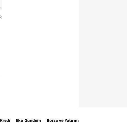
R
Kredi
Eko Gündem
Borsa ve Yatırım