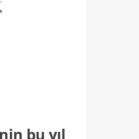
R
nin bu yıl