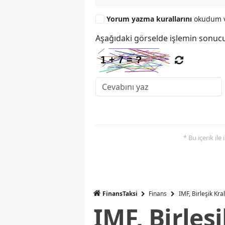
Yorum yazma kurallarını
okudum v
Aşağıdaki görselde işlemin sonucu
* Bu içerik ile
FinansTaksi
Finans
IMF, Birleşik Kr
IMF, Birleş