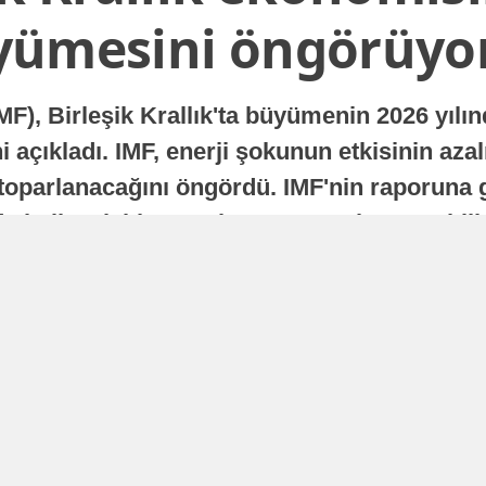
yümesini öngörüyo
MF), Birleşik Krallık'ta büyümenin 2026 yılı
 açıkladı. IMF, enerji şokunun etkisinin azal
oparlanacağını öngördü. IMF'nin raporuna gö
a istikrarlı bir toparlanma süreci yaşayabilir
Yayınlanma
16 Temmuz 2026 - 22:37