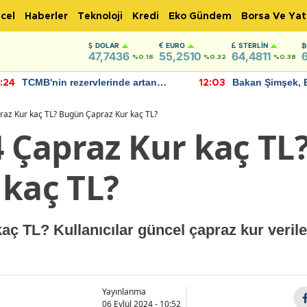
cel
Haberler
Teknoloji
Kredi
Eko Gündem
Borsa Ve Yat
DOLAR
EURO
STERLIN
47,7436
55,2510
64,4811
%0.18
%0.32
%0.38
TCMB'nin rezervlerinde artan
Bakan Şimşek, 
:24
12:03
momentum devam ediyor
için umut verici
bulundu
raz Kur kaç TL? Bugün Çapraz Kur kaç TL?
4 Çapraz Kur kaç T
 kaç TL?
aç TL? Kullanıcılar güncel çapraz kur verile
Yayınlanma
06 Eylül 2024 - 10:52