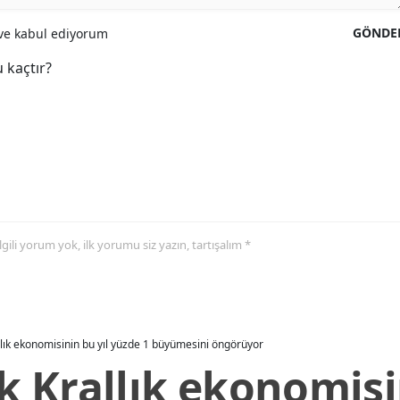
GÖNDE
e kabul ediyorum
 kaçtır?
 ilgili yorum yok, ilk yorumu siz yazın, tartışalım *
allık ekonomisinin bu yıl yüzde 1 büyümesini öngörüyor
ik Krallık ekonomisi