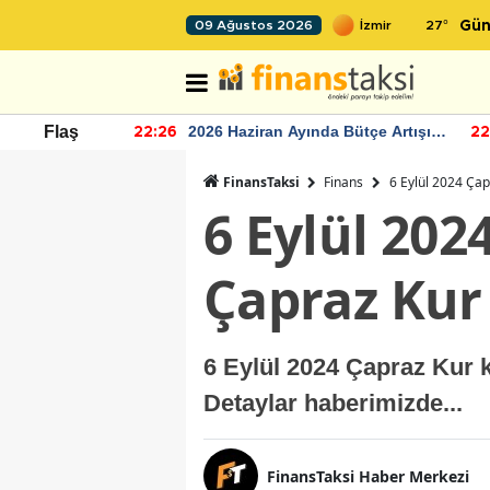
27
°
09 Ağustos 2026
Gün
r seviyesinin
2026 Haziran Ayında Bütçe Artışı
Flaş
22:26
22
Yaşandı
FinansTaksi
Finans
6 Eylül 2024 Çap
6 Eylül 202
Çapraz Kur
6 Eylül 2024 Çapraz Kur k
Detaylar haberimizde...
FinansTaksi Haber Merkezi