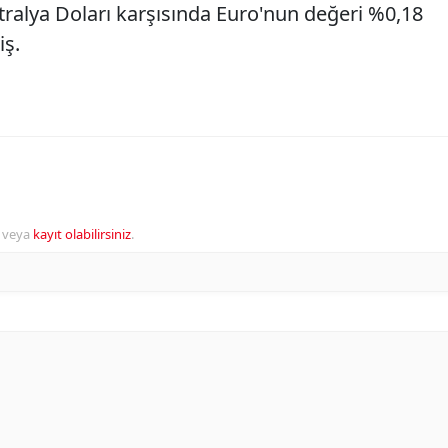
tralya Doları karşısında Euro'nun değeri %0,18
iş.
veya
kayıt olabilirsiniz
.