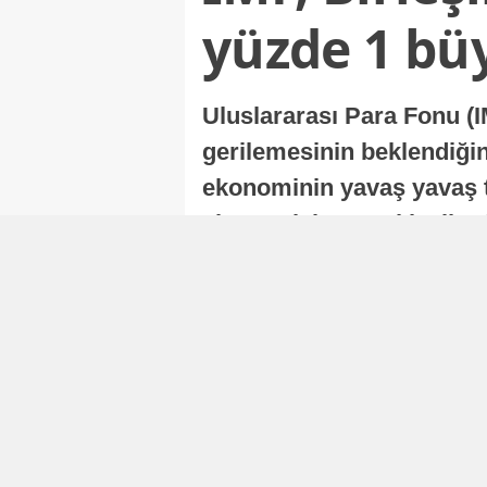
yüzde 1 bü
Uluslararası Para Fonu (I
gerilemesinin beklendiğini
ekonominin yavaş yavaş t
ekonomisi, sonraki yıllard
Nur Duman