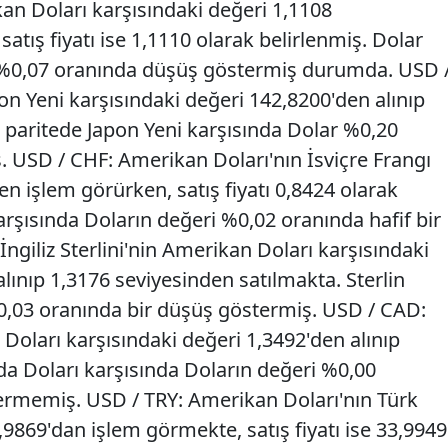
n Doları karşısındaki değeri 1,1108
atış fiyatı ise 1,1110 olarak belirlenmiş. Dolar
 %0,07 oranında düşüş göstermiş durumda. USD 
on Yeni karşısındaki değeri 142,8200'den alınıp
 paritede Japon Yeni karşısında Dolar %0,20
. USD / CHF: Amerikan Doları'nın İsviçre Frangı
en işlem görürken, satış fiyatı 0,8424 olarak
karşısında Doların değeri %0,02 oranında hafif bir
İngiliz Sterlini'nin Amerikan Doları karşısındaki
lınıp 1,3176 seviyesinden satılmakta. Sterlin
0,03 oranında bir düşüş göstermiş. USD / CAD:
Doları karşısındaki değeri 1,3492'den alınıp
da Doları karşısında Doların değeri %0,00
termemiş. USD / TRY: Amerikan Doları'nın Türk
3,9869'dan işlem görmekte, satış fiyatı ise 33,9949