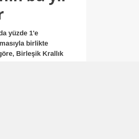
r
nda yüzde 1'e
masıyla birlikte
re, Birleşik Krallık
.
Abone Ol
Finans