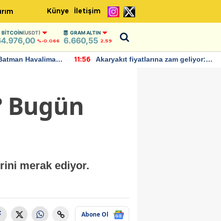
Künye
İletişim
ırım
BITCOIN
(USDT)
GRAM ALTIN
64.976,00
6.660,55
%-0.066
2,59
Batman Havalimanı
Akaryakıt fiyatlarına zam geliyor:
11:56
 açıklamalarda
Yeni tarih açıklandı
L? Bugün
rini merak ediyor.
Abone Ol