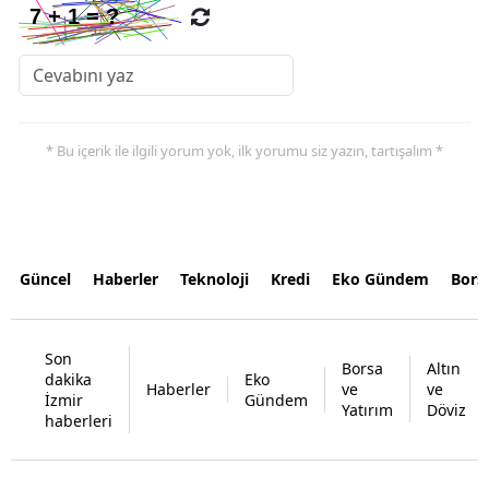
* Bu içerik ile ilgili yorum yok, ilk yorumu siz yazın, tartışalım *
Güncel
Haberler
Teknoloji
Kredi
Eko Gündem
Bors
Son
Borsa
Altın
dakika
Eko
Haberler
ve
ve
İzmir
Gündem
Yatırım
Döviz
haberleri