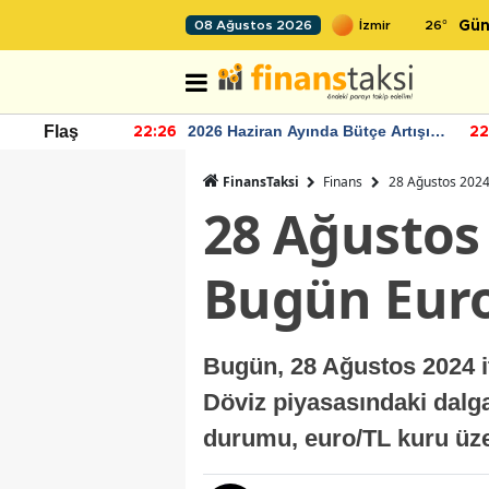
26
°
08 Ağustos 2026
Gün
r seviyesinin
2026 Haziran Ayında Bütçe Artışı
Flaş
22:26
22
Yaşandı
FinansTaksi
Finans
28 Ağustos 2024
28 Ağustos
Bugün Euro
Bugün, 28 Ağustos 2024 it
Döviz piyasasındaki dalg
durumu, euro/TL kuru üzer