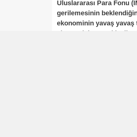
Uluslararası Para Fonu (I
gerilemesinin beklendiğini
ekonominin yavaş yavaş t
ekonomisi, sonraki yıllard
Nur Duman