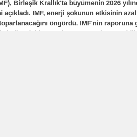
MF), Birleşik Krallık'ta büyümenin 2026 yılı
 açıkladı. IMF, enerji şokunun etkisinin azal
oparlanacağını öngördü. IMF'nin raporuna gö
a istikrarlı bir toparlanma süreci yaşayabilir
Yayınlanma
16 Temmuz 2026 - 22:37