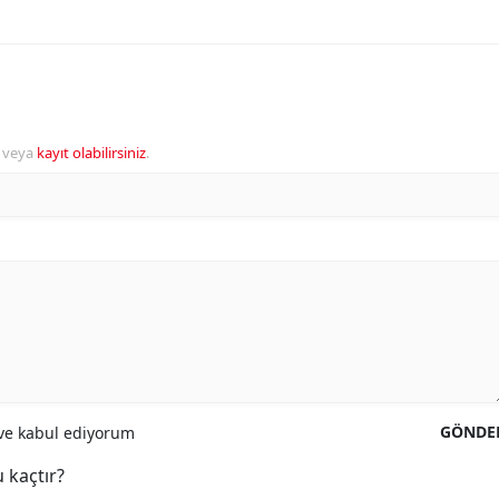
veya
kayıt olabilirsiniz
.
GÖNDE
e kabul ediyorum
 kaçtır?