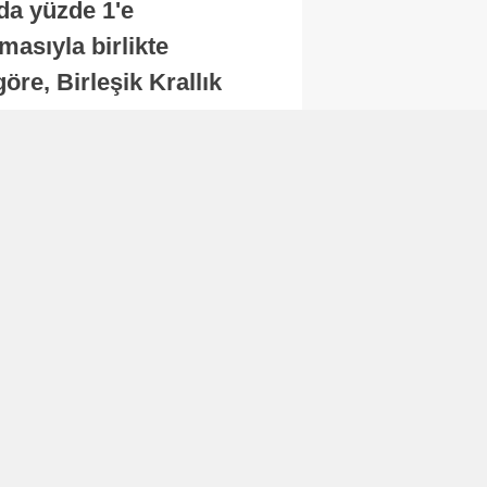
nda yüzde 1'e
masıyla birlikte
re, Birleşik Krallık
.
Abone Ol
Finans
Bitcoin, 65 bin dolar
seviyesinin altına
düştü...