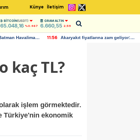
Künye
İletişim
ırım
BITCOIN
(USDT)
GRAM ALTIN
65.048,16
6.660,55
%0.467
2,59
Batman Havalimanı
Akaryakıt fiyatlarına zam geliyor:
11:56
 açıklamalarda
Yeni tarih açıklandı
o kaç TL?
 olarak işlem görmektedir.
e Türkiye'nin ekonomik