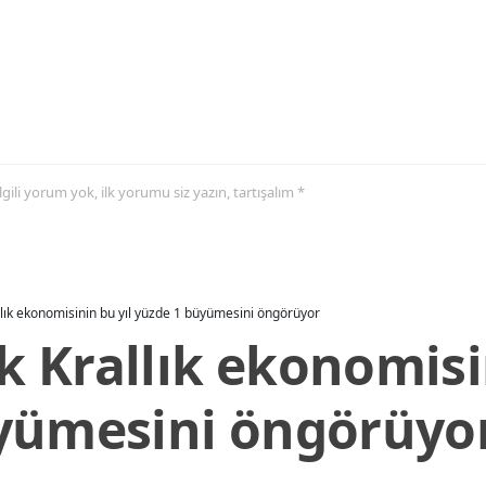
 ilgili yorum yok, ilk yorumu siz yazın, tartışalım *
allık ekonomisinin bu yıl yüzde 1 büyümesini öngörüyor
ik Krallık ekonomisi
yümesini öngörüyo