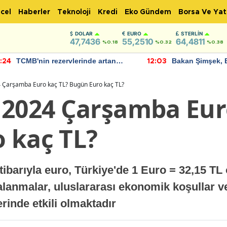
cel
Haberler
Teknoloji
Kredi
Eko Gündem
Borsa Ve Yat
DOLAR
EURO
STERLIN
47,7436
55,2510
64,4811
%0.18
%0.32
%0.38
TCMB'nin rezervlerinde artan
Bakan Şimşek, 
:24
12:03
momentum devam ediyor
için umut verici
bulundu
 Çarşamba Euro kaç TL? Bugün Euro kaç TL?
 2024 Çarşamba Eur
 kaç TL?
ibarıyla euro, Türkiye'de 1 Euro = 32,15 TL
alanmalar, uluslararası ekonomik koşullar v
inde etkili olmaktadır