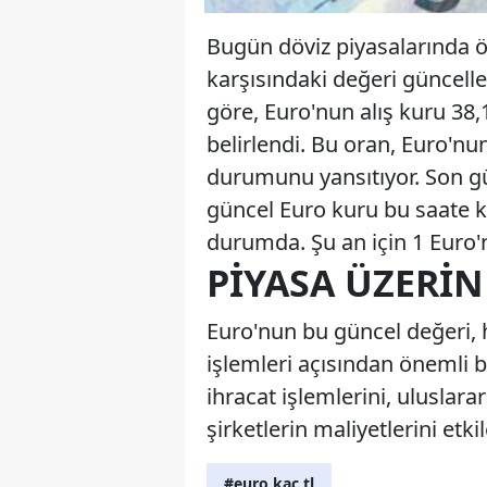
Bugün döviz piyasalarında ö
karşısındaki değeri güncell
göre, Euro'nun alış kuru 38,
belirlendi. Bu oran, Euro'nu
durumunu yansıtıyor. Son gü
güncel Euro kuru bu saate k
durumda. Şu an için 1 Euro'nu
PIYASA ÜZERIN
Euro'nun bu güncel değeri, 
işlemleri açısından önemli bi
ihracat işlemlerini, uluslara
şirketlerin maliyetlerini etkil
#euro kaç tl