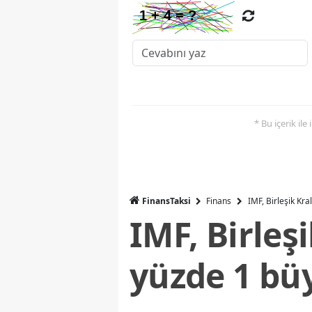
* Bu içerik ile
FinansTaksi
Finans
IMF, Birleşik Kr
IMF, Birleş
yüzde 1 bü