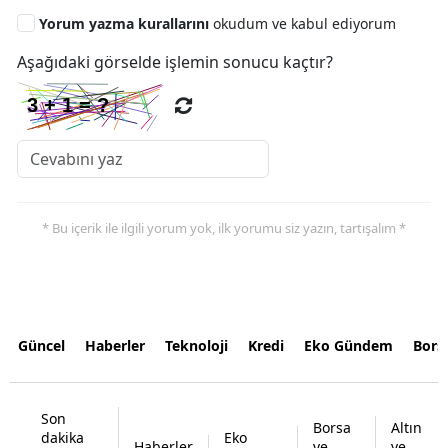
Yorum yazma kurallarını
okudum ve kabul ediyorum
Aşağıdaki görselde işlemin sonucu kaçtır?
* Bu içerik ile ilgili yorum yok, ilk yorumu siz yazın, tartışalım *
Güncel
Haberler
Teknoloji
Kredi
Eko Gündem
Bors
Son
Borsa
Altın
dakika
Eko
Haberler
ve
ve