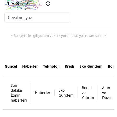
* Bu içerik ile ilgili yorum yok, ilk yorumu siz yazın, tartışalım *
Güncel
Haberler
Teknoloji
Kredi
Eko Gündem
Bors
Son
Borsa
Altın
dakika
Eko
Haberler
ve
ve
İzmir
Gündem
Yatırım
Döviz
haberleri