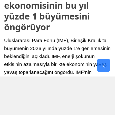
ekonomisinin bu yıl
yüzde 1 büyümesini
öngörüyor
Uluslararası Para Fonu (IMF), Birleşik Krallık'ta
büyümenin 2026 yılında yüzde 1'e gerilemesinin
beklendiğini açıkladı. IMF, enerji şokunun
etkisinin azalmasıyla birlikte ekonominin yavaş
yavaş toparlanacağını öngördü. IMF'nin
raporuna göre, Birleşik Krallık ekonomisi,
sonraki yıllarda istikrarlı bir toparlanma süreci
yaşayabilir.
Yayınlanma
Nur Duman