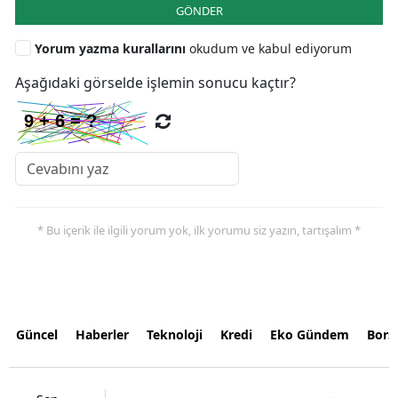
GÖNDER
Yorum yazma kurallarını
okudum ve kabul ediyorum
Aşağıdaki görselde işlemin sonucu kaçtır?
* Bu içerik ile ilgili yorum yok, ilk yorumu siz yazın, tartışalım *
Güncel
Haberler
Teknoloji
Kredi
Eko Gündem
Bors