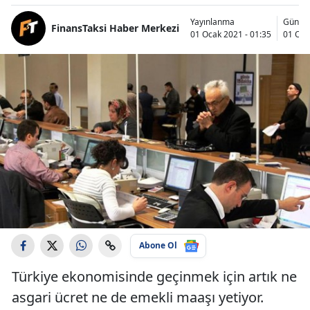
Yayınlanma
Günce
FinansTaksi Haber Merkezi
01 Ocak 2021 - 01:35
01 Oca
Abone Ol
Türkiye ekonomisinde geçinmek için artık ne
asgari ücret ne de emekli maaşı yetiyor.