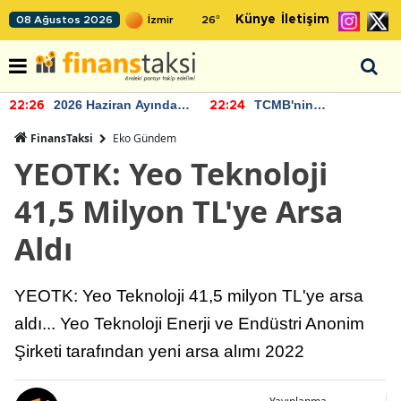
Künye
İletişim
08 Ağustos 2026
26
°
2026 Haziran Ayında
TCMB'nin
22:26
22:24
Bütçe Artışı Yaşandı
rezervlerinde artan
momentum devam
FinansTaksi
Eko Gündem
ediyor
YEOTK: Yeo Teknoloji
41,5 Milyon TL'ye Arsa
Aldı
YEOTK: Yeo Teknoloji 41,5 milyon TL'ye arsa
aldı... Yeo Teknoloji Enerji ve Endüstri Anonim
Şirketi tarafından yeni arsa alımı 2022