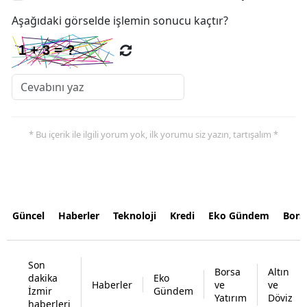
Aşağıdaki görselde işlemin sonucu kaçtır?
* Bu içerik ile ilgili yorum yok, ilk yorumu siz yazın, tartışalım *
Güncel
Haberler
Teknoloji
Kredi
Eko Gündem
Bors
Son
Borsa
Altın
dakika
Eko
Haberler
ve
ve
İzmir
Gündem
Yatırım
Döviz
haberleri