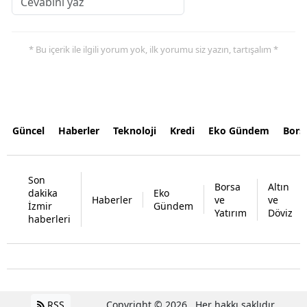
* Bu içerik ile ilgili yorum yok, ilk yorumu siz yazın, tartışalım *
Güncel
Haberler
Teknoloji
Kredi
Eko Gündem
Bors
Son
Borsa
Altın
dakika
Eko
Haberler
ve
ve
İzmir
Gündem
Yatırım
Döviz
haberleri
RSS
Copyright © 2026 . Her hakkı saklıdır.