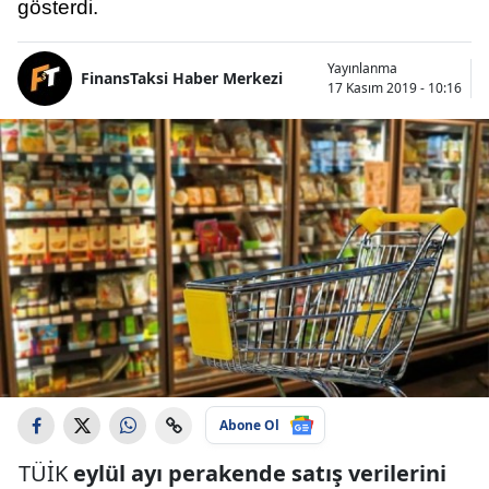
gösterdi.
Yayınlanma
FinansTaksi Haber Merkezi
17 Kasım 2019 - 10:16
Abone Ol
TÜİK
eylül ayı perakende satış
verilerini