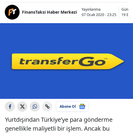
Yayınlanma
Günce
FinansTaksi Haber Merkezi
07 Ocak 2020 - 23:25
19 Eylü
Abone Ol
Yurtdışından Türkiye’ye para gönderme
genellikle maliyetli bir işlem. Ancak bu