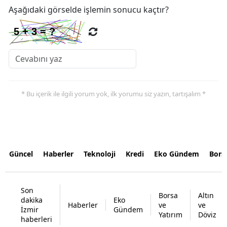
Aşağıdaki görselde işlemin sonucu kaçtır?
* Bu içerik ile ilgili yorum yok, ilk yorumu siz yazın, tartışalım *
Güncel
Haberler
Teknoloji
Kredi
Eko Gündem
Bors
Son
Borsa
Altın
dakika
Eko
Haberler
ve
ve
İzmir
Gündem
Yatırım
Döviz
haberleri