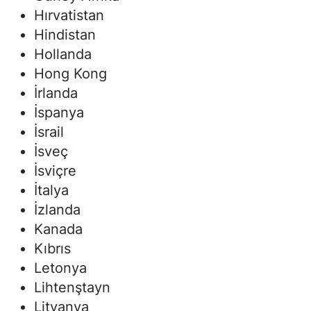
Hırvatistan
Hindistan
Hollanda
Hong Kong
İrlanda
İspanya
İsrail
İsveç
İsviçre
İtalya
İzlanda
Kanada
Kıbrıs
Letonya
Lihtenştayn
Litvanya