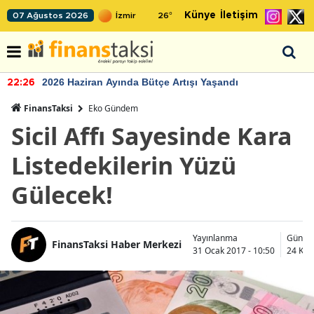
Künye
İletişim
07 Ağustos 2026
26
°
2026 Haziran Ayında Bütçe Artışı Yaşandı
22:26
FinansTaksi
Eko Gündem
Sicil Affı Sayesinde Kara
Listedekilerin Yüzü
Gülecek!
Yayınlanma
Günce
FinansTaksi Haber Merkezi
31 Ocak 2017 - 10:50
24 Kas