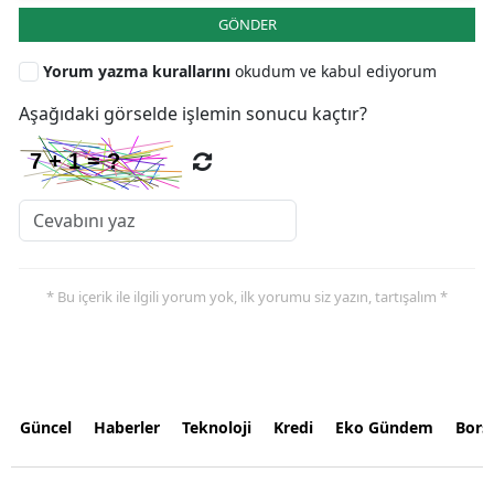
GÖNDER
Yorum yazma kurallarını
okudum ve kabul ediyorum
Aşağıdaki görselde işlemin sonucu kaçtır?
* Bu içerik ile ilgili yorum yok, ilk yorumu siz yazın, tartışalım *
Güncel
Haberler
Teknoloji
Kredi
Eko Gündem
Bors