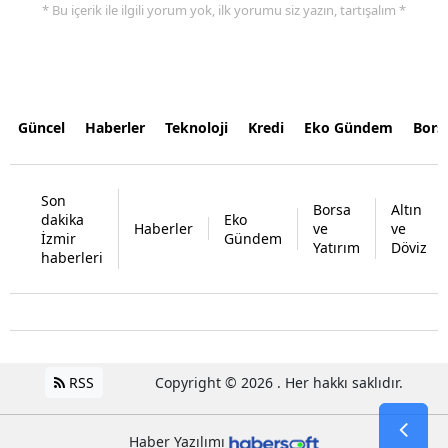
* Bu içerik ile ilgili yorum yok, ilk yorumu siz yazın, tartışalım *
Güncel
Haberler
Teknoloji
Kredi
Eko Gündem
Bors
Son
Borsa
Altın
dakika
Eko
Haberler
ve
ve
İzmir
Gündem
Yatırım
Döviz
haberleri
RSS
Copyright © 2026 . Her hakkı saklıdır.
Haber Yazılımı