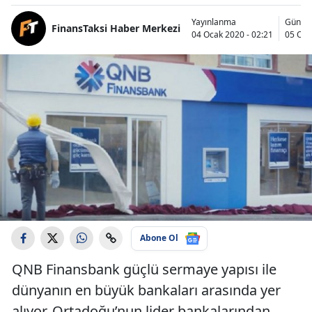
Yayınlanma
Günce
FinansTaksi Haber Merkezi
04 Ocak 2020 - 02:21
05 Oca
Abone Ol
QNB Finansbank güçlü sermaye yapısı ile
dünyanın en büyük bankaları arasında yer
alıyor. Ortadoğu’nun lider bankalarından