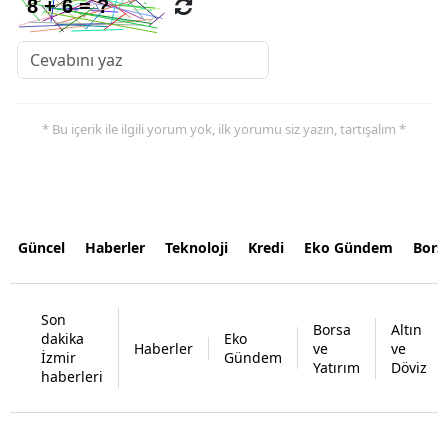
* Bu içerik ile ilgili yorum yok, ilk yorumu siz yazın, tartışalım *
Güncel
Haberler
Teknoloji
Kredi
Eko Gündem
Bors
Son
Borsa
Altın
dakika
Eko
Haberler
ve
ve
İzmir
Gündem
Yatırım
Döviz
haberleri