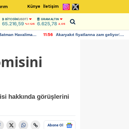
Künye
İletişim
ırım
BITCOIN
(USDT)
GRAM ALTIN
65.216,59
6.625,78
%1.125
2,05
Batman Havalimanı
Akaryakıt fiyatlarına zam geliyor:
11:56
 açıklamalarda
Yeni tarih açıklandı
omisini
si hakkında görüşlerini
Abone Ol