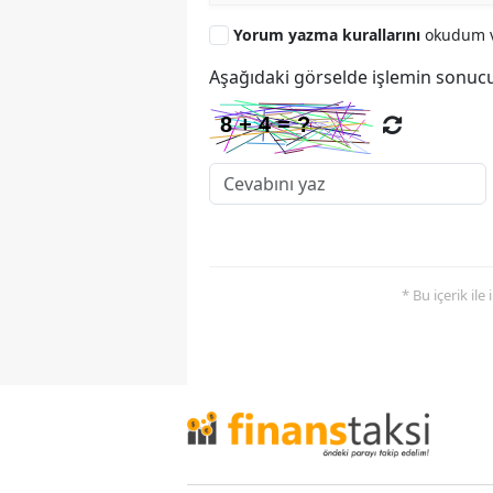
Yorum yazma kurallarını
okudum v
Aşağıdaki görselde işlemin sonucu
* Bu içerik ile