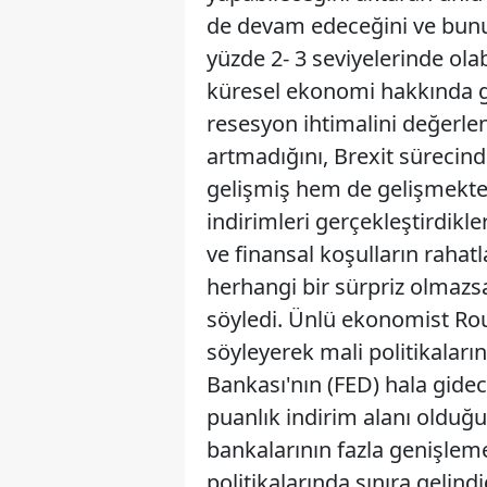
de devam edeceğini ve bunu
yüzde 2- 3 seviyelerinde ola
küresel ekonomi hakkında g
resesyon ihtimalini değerle
artmadığını, Brexit sürecind
gelişmiş hem de gelişmekte 
indirimleri gerçekleştirdikle
ve finansal koşulların rahatl
herhangi bir sürpriz olmazs
söyledi. Ünlü ekonomist Roub
söyleyerek mali politikalar
Bankası'nın (FED) hala gide
puanlık indirim alanı olduğ
bankalarının fazla genişleme
politikalarında sınıra gelin