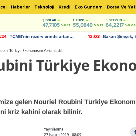
cel
Haberler
Teknoloji
Kredi
Eko Gündem
Borsa Ve Yat
DOLAR
EURO
STERLIN
47,7105
55,0849
64,2217
%0.17
%0.12
%0.06
TCMB'nin rezervlerinde artan
Bakan Şimşek, 
:24
12:03
momentum devam ediyor
için umut verici
bulundu
ubini Türkiye Ekonomisini Yorumladı!
ubini Türkiye Ekon
mize gelen Nouriel Roubini Türkiye Ekonomi
ni kriz kahini olarak bilinir.
Yayınlanma
27 Kasım 2019 - 08:09