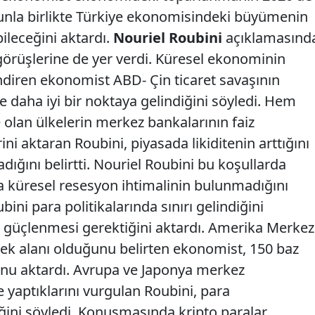
nla birlikte Türkiye ekonomisindeki büyümenin
bileceğini aktardı.
Nouriel Roubini
açıklamasınd
örüşlerine de yer verdi. Küresel ekonominin
ndiren ekonomist ABD- Çin ticaret savaşının
e daha iyi bir noktaya gelindiğini söyledi. Hem
olan ülkelerin merkez bankalarının faiz
rini aktaran Roubini, piyasada likiditenin arttığını
adığını belirtti. Nouriel Roubini bu koşullarda
a küresel resesyon ihtimalinin bulunmadığını
ini para politikalarında sınırı gelindiğini
ın güçlenmesi gerektiğini aktardı. Amerika Merkez
cek alanı olduğunu belirten ekonomist, 150 baz
unu aktardı. Avrupa ve Japonya merkez
 yaptıklarını vurgulan Roubini, para
diğini söyledi. Konuşmasında kripto paralar