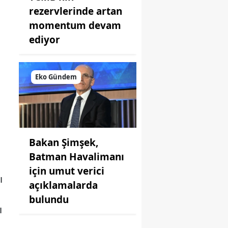
rezervlerinde artan
momentum devam
ediyor
Eko Gündem
Bakan Şimşek,
Batman Havalimanı
için umut verici
ı
açıklamalarda
bulundu
ı