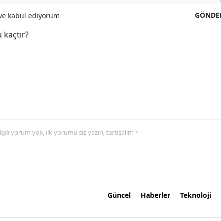
GÖNDE
e kabul ediyorum
 kaçtır?
 ilgili yorum yok, ilk yorumu siz yazın, tartışalım *
Güncel
Haberler
Teknoloji