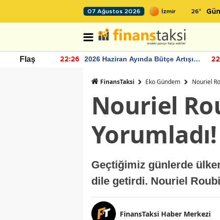
26
°
07 Ağustos 2026
Gün
r seviyesinin
2026 Haziran Ayında Bütçe Artışı
Flaş
22:26
22
Yaşandı
FinansTaksi
Eko Gündem
Nouriel Ro
Nouriel Ro
Yorumladı!
Geçtiğimiz günlerde ülke
dile getirdi. Nouriel Roubi
FinansTaksi Haber Merkezi