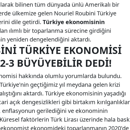
olarak bilinen tüm dünyada ünlü Amerikalı bir
rde ülkemize gelen Nouriel Roubini Türkiye
ni dile getirdi.
Türkiye ekonomisinin
ndan ılımlı bir toparlanma sürecine girdiğini
n yeniden dengelendiğini aktardı.
INI TÜRKIYE EKONOMISI
2-3 BÜYÜYEBILIR DEDI!
onomisi hakkında olumlu yorumlarda bulundu.
ürkiye'nin geçtiğimiz yıl meydana gelen krizi
çalıştığını aktardı. Türkiye ekonomisinin yaşadığı
ri açık dengesizlikleri gibi birtakım kırılganlıklar
 enflasyonun gerilediğini ve ekonominin
Küresel faktörlerin Türk Lirası üzerinde hala bask
ü ekonomist ekonomideki toparlanmanın 2020'de