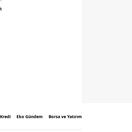
R
Kredi
Eko Gündem
Borsa ve Yatırım