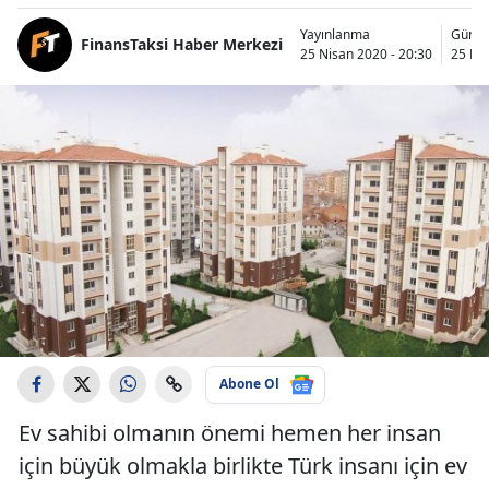
Yayınlanma
Günce
FinansTaksi Haber Merkezi
25 Nisan 2020 - 20:30
25 Nis
Abone Ol
Ev sahibi olmanın önemi hemen her insan
için büyük olmakla birlikte Türk insanı için ev