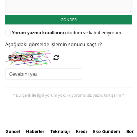
GÖNDER
Yorum yazma kurallarını
okudum ve kabul ediyorum
Aşağıdaki görselde işlemin sonucu kaçtır?
* Bu içerik ile ilgili yorum yok, ilk yorumu siz yazın, tartışalım *
Güncel
Haberler
Teknoloji
Kredi
Eko Gündem
Bors