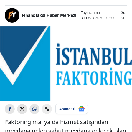
Yayınlanma
Günce
FinansTaksi Haber Merkezi
31 Ocak 2020 - 03:00
31 Oca
Abone Ol
Faktoring mal ya da hizmet satışından
meydana gelen yahut meydana gelecek olan