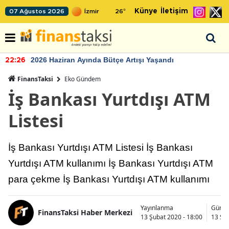
Künye
İletişim
07 Ağustos 2026
26
°
2026 Haziran Ayında Bütçe Artışı Yaşandı
22:26
FinansTaksi
Eko Gündem
İş Bankası Yurtdışı ATM
Listesi
İş Bankası Yurtdışı ATM Listesi İş Bankası
Yurtdışı ATM kullanımı İş Bankası Yurtdışı ATM
para çekme İş Bankası Yurtdışı ATM kullanımı
Yayınlanma
Günce
FinansTaksi Haber Merkezi
13 Şubat 2020 - 18:00
13 Şub