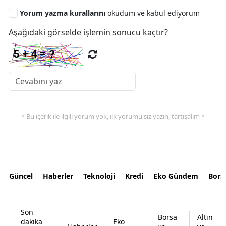
Yorum yazma kurallarını
okudum ve kabul ediyorum
Aşağıdaki görselde işlemin sonucu kaçtır?
* Bu içerik ile ilgili yorum yok, ilk yorumu siz yazın, tartışalım *
Güncel
Haberler
Teknoloji
Kredi
Eko Gündem
Bors
Son
Borsa
Altın
dakika
Eko