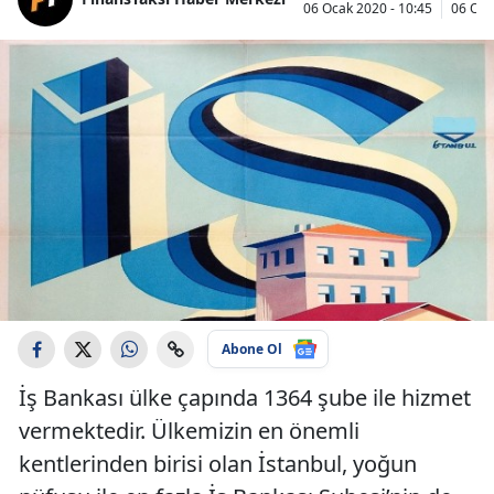
06 Ocak 2020 - 10:45
06 Oca
Abone Ol
İş Bankası ülke çapında 1364 şube ile hizmet
vermektedir. Ülkemizin en önemli
kentlerinden birisi olan İstanbul, yoğun