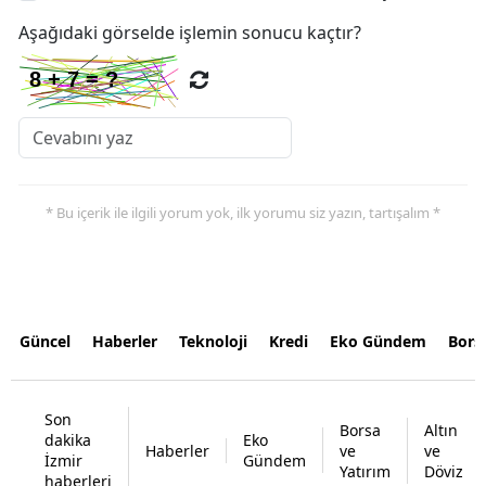
Aşağıdaki görselde işlemin sonucu kaçtır?
* Bu içerik ile ilgili yorum yok, ilk yorumu siz yazın, tartışalım *
Güncel
Haberler
Teknoloji
Kredi
Eko Gündem
Bors
Son
Borsa
Altın
dakika
Eko
Haberler
ve
ve
İzmir
Gündem
Yatırım
Döviz
haberleri