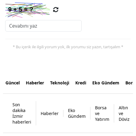
* Bu içerik ile ilgili yorum yok, ilk yorumu siz yazın, tartışalım *
Güncel
Haberler
Teknoloji
Kredi
Eko Gündem
Bors
Son
Borsa
Altın
dakika
Eko
Haberler
ve
ve
İzmir
Gündem
Yatırım
Döviz
haberleri