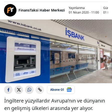
Yayınlanma
Günce
FinansTaksi Haber Merkezi
01 Nisan 2020 - 11:00
01 Nis
Abone Ol
İngiltere yüzyıllardır Avrupa’nın ve dünyanın
en gelişmiş ülkeleri arasında yer alıyor.