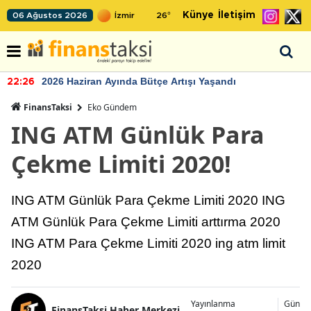
Künye
İletişim
06 Ağustos 2026
26
°
2026 Haziran Ayında Bütçe Artışı Yaşandı
22:26
FinansTaksi
Eko Gündem
ING ATM Günlük Para
Çekme Limiti 2020!
ING ATM Günlük Para Çekme Limiti 2020 ING
ATM Günlük Para Çekme Limiti arttırma 2020
ING ATM Para Çekme Limiti 2020 ing atm limit
2020
Yayınlanma
Günce
FinansTaksi Haber Merkezi