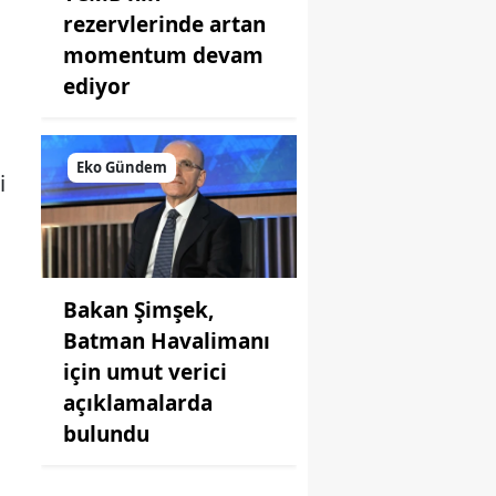
rezervlerinde artan
momentum devam
ediyor
Eko Gündem
i
Bakan Şimşek,
Batman Havalimanı
için umut verici
açıklamalarda
bulundu