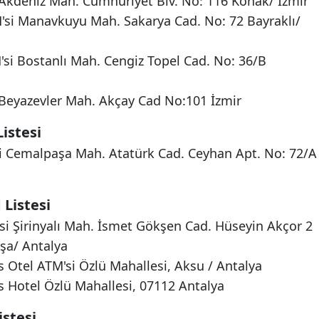
 Akdeniz Mah. Cumhuriyet Blv. No: 116 Konak/ İzmir
si Manavkuyu Mah. Sakarya Cad. No: 72 Bayraklı/
'si Bostanlı Mah. Cengiz Topel Cad. No: 36/B
eyazevler Mah. Akçay Cad No:101 İzmir
istesi
i Cemalpaşa Mah. Atatürk Cad. Ceyhan Apt. No: 72/A
Listesi
si Şirinyalı Mah. İsmet Gökşen Cad. Hüseyin Akçor 2
şa/ Antalya
 Otel ATM'si Özlü Mahallesi, Aksu / Antalya
s Hotel Özlü Mahallesi, 07112 Antalya
stesi