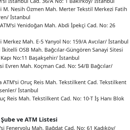
si İstanbul Cad. 36/A No: 1 Bakırköy/ İstanbul
i M. Nesih Özmen Mah. Merter Tekstil Merkezi Fatih
en/ İstanbul
TM'si Yenidoğan Mah. Abdi İpekçi Cad. No: 26
i Merkez Mah. E-5 Yanyol No: 159/A Avcılar/ İstanbul
i İkitelli OSB Mah. Bağcılar-Güngören Sanayi Sitesi
Kapı No:11 Başakşehir/ İstanbul
si Evren Mah. Koçman Cad. No: 54/B Bağcılar/
a ATM'si Oruç Reis Mah. Tekstilkent Cad. Tekstilkent
senler/ İstanbul
uç Reis Mah. Tekstilkent Cad. No: 10-T İş Hanı Blok
 Şube ve ATM Listesi
si Feneryolu Mah. Bağdat Cad. No: 61 Kadıköy/