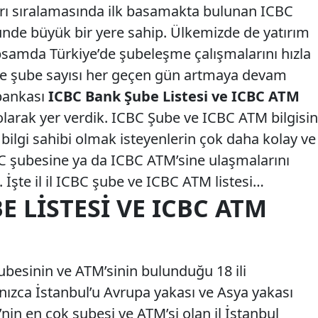
ı sıralamasında ilk basamakta bulunan ICBC
ünde büyük bir yere sahip. Ülkemizde de yatırım
samda Türkiye’de şubeleşme çalışmalarını hızla
ye şube sayısı her geçen gün artmaya devam
bankası
ICBC Bank Şube Listesi ve ICBC ATM
olarak yer verdik. ICBC Şube ve ICBC ATM bilgisin
a bilgi sahibi olmak isteyenlerin çok daha kolay ve
CBC şubesine ya da ICBC ATM’sine ulaşmalarını
İşte il il ICBC şube ve ICBC ATM listesi…
E LISTESI VE ICBC ATM
ubesinin ve ATM’sinin bulunduğu 18 ili
alnızca İstanbul’u Avrupa yakası ve Asya yakası
C’nin en çok şubesi ve ATM’si olan il İstanbul