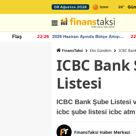
26
°
08 Ağustos 2026
Gün
r seviyesinin
2026 Haziran Ayında Bütçe Artışı
Flaş
22:26
22
Yaşandı
FinansTaksi
Eko Gündem
ICBC Bank
ICBC Bank 
Listesi
ICBC Bank Şube Listesi v
icbc şube listesi icbc atm 
FinansTaksi Haber Merkezi