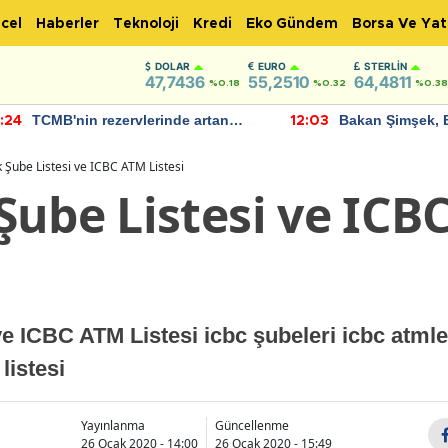
cel
Haberler
Teknoloji
Kredi
Eko Gündem
Borsa Ve Yat
DOLAR
EURO
STERLIN
47,7436
55,2510
64,4811
%0.18
%0.32
%0.38
TCMB'nin rezervlerinde artan
Bakan Şimşek, 
:24
12:03
momentum devam ediyor
için umut verici
bulundu
 Şube Listesi ve ICBC ATM Listesi
Şube Listesi ve ICB
e ICBC ATM Listesi icbc şubeleri icbc atmle
listesi
Yayınlanma
Güncellenme
26 Ocak 2020 - 14:00
26 Ocak 2020 - 15:49