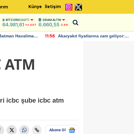
Künye
İletişim
ırım
BITCOIN
(USDT)
GRAM ALTIN
64.981,61
6.660,55
%1.037
2,59
Batman Havalimanı
Akaryakıt fiyatlarına zam geliyor:
11:56
 açıklamalarda
Yeni tarih açıklandı
C ATM
ri icbc şube icbc atm
Abone Ol