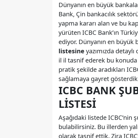
Dünyanın en büyük bankalar
Bank, Çin bankacılık sektör
yapma kararı alan ve bu kap
yürüten ICBC Bank’ın Türki
ediyor. Dünyanın en büyük 
listesine
yazımızda detaylı 
il il tasnif ederek bu konud
pratik şekilde aradıkları I
sağlamaya gayret gösterdik. 
ICBC BANK ŞUB
LISTESI
Aşağıdaki listede ICBC’nin ş
bulabilirsiniz. Bu illerden y
olarak tasnif ettik. Zira ICB