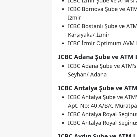
ICBC İzmir Şube ve ATM'si
ICBC Bornova Şube ve ATM'
İzmir
ICBC Bostanlı Şube ve ATM
Karşıyaka/ İzmir
ICBC İzmir Optimum AVM B
ICBC Adana Şube ve ATM L
ICBC Adana Şube ve ATM's
Seyhan/ Adana
ICBC Antalya Şube ve ATM 
ICBC Antalya Şube ve ATM'
Apt. No: 40 A/B/C Muratpa
ICBC Antalya Royal Seginus
ICBC Antalya Royal Seginu
ICBC Aydın Şube ve ATM Li