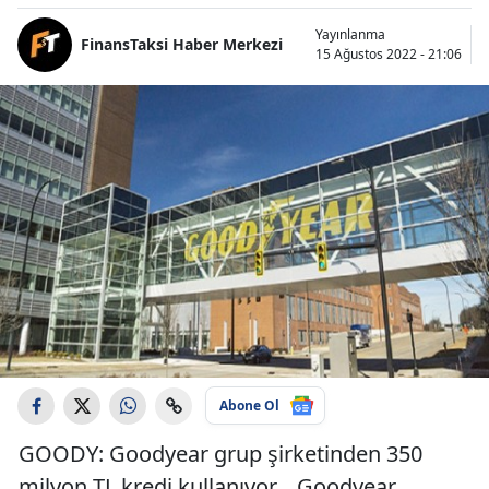
Yayınlanma
FinansTaksi Haber Merkezi
15 Ağustos 2022 - 21:06
Abone Ol
GOODY: Goodyear grup şirketinden 350
milyon TL kredi kullanıyor… Goodyear