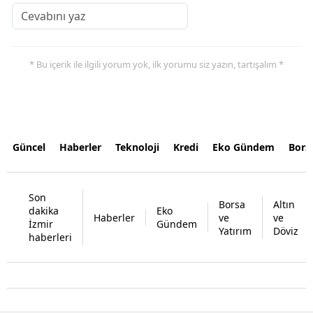
* Bu içerik ile ilgili yorum yok, ilk yorumu siz yazın, tartışalım *
Güncel
Haberler
Teknoloji
Kredi
Eko Gündem
Bors
Son
Borsa
Altın
dakika
Eko
Haberler
ve
ve
İzmir
Gündem
Yatırım
Döviz
haberleri