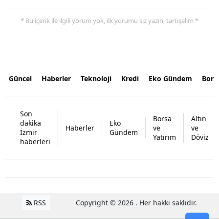
* Bu içerik ile ilgili yorum yok, ilk yorumu siz yazın, tartışalım *
Güncel
Haberler
Teknoloji
Kredi
Eko Gündem
Bors
Son
Borsa
Altın
dakika
Eko
Haberler
ve
ve
İzmir
Gündem
Yatırım
Döviz
haberleri
RSS
Copyright © 2026 . Her hakkı saklıdır.