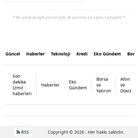
* Bu içerik ile ilgili yorum yok, ilk yorumu siz yazın, tartışalım *
Güncel
Haberler
Teknoloji
Kredi
Eko Gündem
Bors
Son
Borsa
Altın
dakika
Eko
Haberler
ve
ve
İzmir
Gündem
Yatırım
Döviz
haberleri
RSS
Copyright © 2026 . Her hakkı saklıdır.