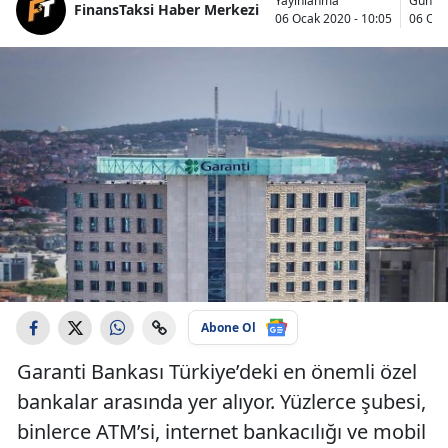
Yayınlanma
Günce
FinansTaksi Haber Merkezi
06 Ocak 2020 - 10:05
06 Oca
Abone Ol
Garanti Bankası Türkiye’deki en önemli özel
bankalar arasında yer alıyor. Yüzlerce şubesi,
binlerce ATM’si, internet bankacılığı ve mobil