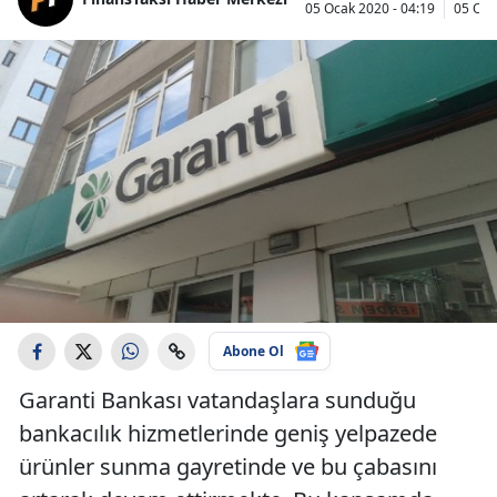
05 Ocak 2020 - 04:19
05 Oca
Abone Ol
Garanti Bankası vatandaşlara sunduğu
bankacılık hizmetlerinde geniş yelpazede
ürünler sunma gayretinde ve bu çabasını