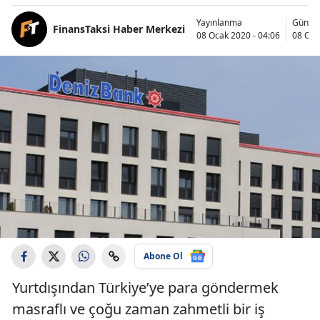
Yayınlanma
Günce
FinansTaksi Haber Merkezi
08 Ocak 2020 - 04:06
08 Oca
Abone Ol
Yurtdışından Türkiye’ye para göndermek
masraflı ve çoğu zaman zahmetli bir iş