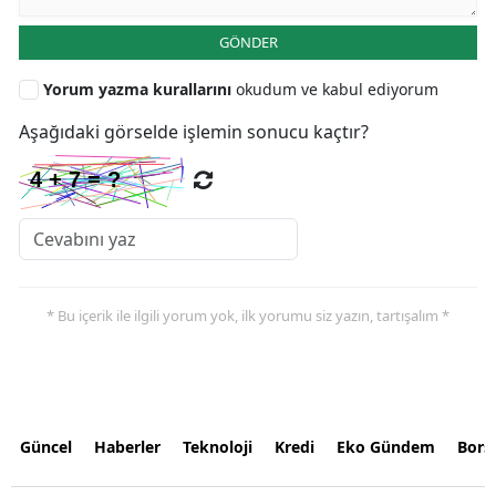
GÖNDER
Yorum yazma kurallarını
okudum ve kabul ediyorum
Aşağıdaki görselde işlemin sonucu kaçtır?
* Bu içerik ile ilgili yorum yok, ilk yorumu siz yazın, tartışalım *
Güncel
Haberler
Teknoloji
Kredi
Eko Gündem
Bors