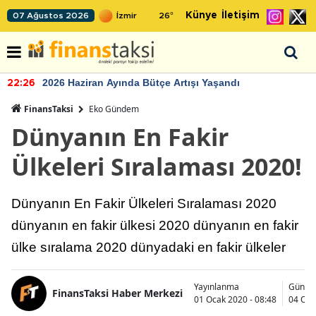
Künye
İletişim
07 Ağustos 2026
26
°
2026 Haziran Ayında Bütçe Artışı Yaşandı
22:26
FinansTaksi
Eko Gündem
Dünyanın En Fakir
Ülkeleri Sıralaması 2020!
Dünyanın En Fakir Ülkeleri Sıralaması 2020
dünyanın en fakir ülkesi 2020 dünyanın en fakir
ülke sıralama 2020 dünyadaki en fakir ülkeler
Yayınlanma
Günce
FinansTaksi Haber Merkezi
01 Ocak 2020 - 08:48
04 Oca