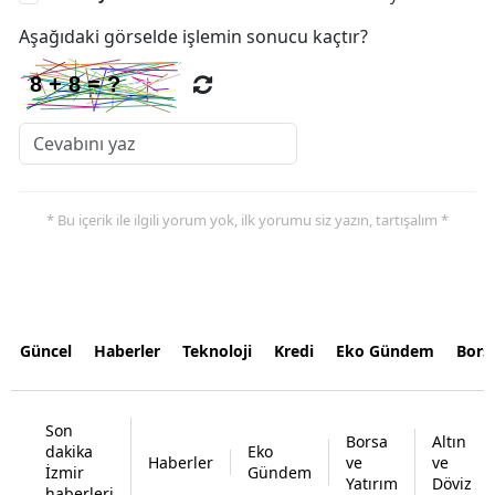
Aşağıdaki görselde işlemin sonucu kaçtır?
* Bu içerik ile ilgili yorum yok, ilk yorumu siz yazın, tartışalım *
Güncel
Haberler
Teknoloji
Kredi
Eko Gündem
Bors
Son
Borsa
Altın
dakika
Eko
Haberler
ve
ve
İzmir
Gündem
Yatırım
Döviz
haberleri