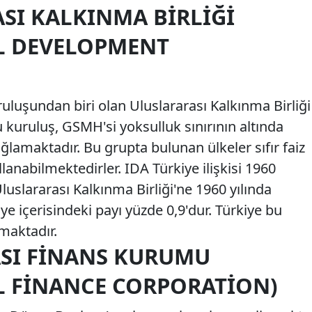
SI KALKINMA BIRLIĞI
L DEVELOPMENT
uluşundan biri olan Uluslararası Kalkınma Birliği
 kuruluş, GSMH'si yoksulluk sınırının altında
lamaktadır. Bu grupta bulunan ülkeler sıfır faiz
ullanabilmektedirler. IDA Türkiye ilişkisi 1960
Uluslararası Kalkınma Birliği'ne 1960 yılında
e içerisindeki payı yüzde 0,9'dur. Türkiye bu
aktadır.
ASI FINANS KURUMU
L FINANCE CORPORATION)