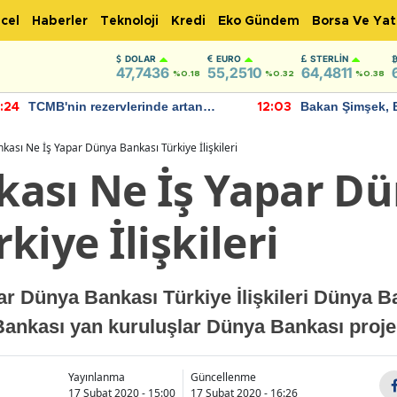
cel
Haberler
Teknoloji
Kredi
Eko Gündem
Borsa Ve Yat
DOLAR
EURO
STERLIN
47,7436
55,2510
64,4811
%0.18
%0.32
%0.38
TCMB'nin rezervlerinde artan
Bakan Şimşek, 
:24
12:03
momentum devam ediyor
için umut verici
bulundu
ası Ne İş Yapar Dünya Bankası Türkiye İlişkileri
ası Ne İş Yapar D
kiye İlişkileri
r Dünya Bankası Türkiye İlişkileri Dünya 
Bankası yan kuruluşlar Dünya Bankası proje
Yayınlanma
Güncellenme
17 Şubat 2020 - 15:00
17 Şubat 2020 - 16:26