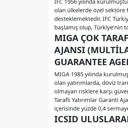
IFC 1956 yılında kurulmuştu
olan ülkelerde özel sektöre
desteklemektedir. IFC Türkiye
başlamış olup, Türkiye'nin t
MIGA ÇOK TARAF
AJANSI (MULTIL
GUARANTEE AGE
MIGA 1985 yılında kurulmuş
olan yatırımlarda, döviz tra
olmayan risklere karşı güve
Taraflı Yatırımlar Garanti Aj
içerisinde yüzde 0,4 sermaye
ICSID ULUSLARA