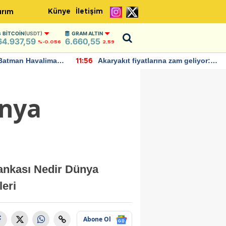
Künye
İletişim
ırım
BITCOIN
(USDT)
GRAM ALTIN
64.937,59
6.660,55
%-0.056
2,59
Batman Havalimanı
Akaryakıt fiyatlarına zam geliyor:
11:56
 açıklamalarda
Yeni tarih açıklandı
ünya
Bankası Nedir Dünya
leri
Abone Ol