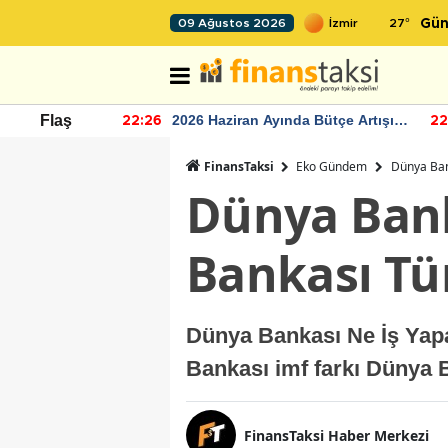
27
°
09 Ağustos 2026
Gün
r seviyesinin
2026 Haziran Ayında Bütçe Artışı
Flaş
22:26
22
Yaşandı
FinansTaksi
Eko Gündem
Dünya Bank
Dünya Bank
Bankası Tür
Dünya Bankası Ne İş Yapa
Bankası imf farkı Dünya 
FinansTaksi Haber Merkezi