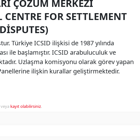
RI ÇÖZÜM MERKEZI
L CENTRE FOR SETTLEMENT
DISPUTES)
ur. Türkiye ICSID ilişkisi de 1987 yılında
sı ile başlamıştır. ICSID arabuluculuk ve
ktadır. Uzlaşma komisyonu olarak görev yapan
llerine ilişkin kurallar geliştirmektedir.
veya
kayıt olabilirsiniz
.