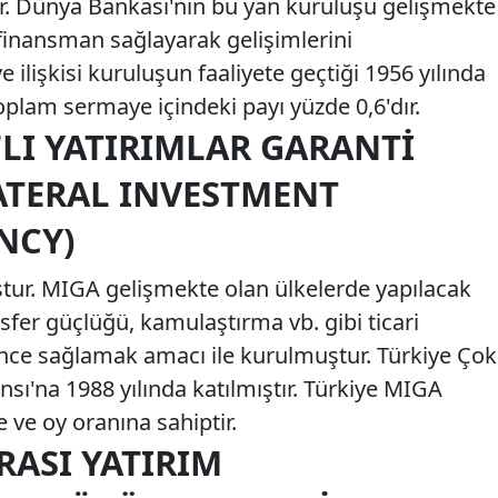
r. Dünya Bankası'nın bu yan kuruluşu gelişmekte
 finansman sağlayarak gelişimlerini
 ilişkisi kuruluşun faaliyete geçtiği 1956 yılında
oplam sermaye içindeki payı yüzde 0,6'dır.
LI YATIRIMLAR GARANTI
ATERAL INVESTMENT
NCY)
tur. MIGA gelişmekte olan ülkelerde yapılacak
nsfer güçlüğü, kamulaştırma vb. gibi ticari
nce sağlamak amacı ile kurulmuştur. Türkiye Çok
ansı'na 1988 yılında katılmıştır. Türkiye MIGA
 ve oy oranına sahiptir.
RASI YATIRIM