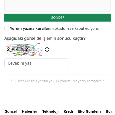
GÖNDER
Yorum yazma kurallarını
okudum ve kabul ediyorum
Aşağıdaki görselde işlemin sonucu kaçtır?
* Bu içerik ile ilgili yorum yok, ilk yorumu siz yazın, tartışalım *
Güncel
Haberler
Teknoloji
Kredi
Eko Gündem
Bors