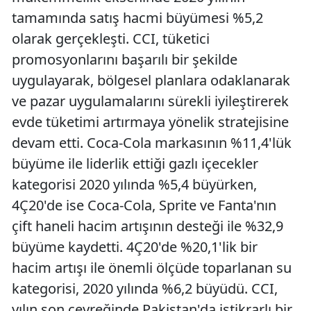
tamamında satış hacmi büyümesi %5,2
olarak gerçekleşti. CCI, tüketici
promosyonlarını başarılı bir şekilde
uygulayarak, bölgesel planlara odaklanarak
ve pazar uygulamalarını sürekli iyileştirerek
evde tüketimi artırmaya yönelik stratejisine
devam etti. Coca-Cola markasının %11,4'lük
büyüme ile liderlik ettiği gazlı içecekler
kategorisi 2020 yılında %5,4 büyürken,
4Ç20'de ise Coca-Cola, Sprite ve Fanta'nın
çift haneli hacim artışının desteği ile %32,9
büyüme kaydetti. 4Ç20'de %20,1'lik bir
hacim artışı ile önemli ölçüde toparlanan su
kategorisi, 2020 yılında %6,2 büyüdü. CCI,
yılın son çeyreğinde Pakistan'da istikrarlı bir