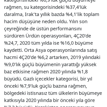
rağmen, su kategorisindeki %37,4'lük
daralma, Irak'ta yıllık bazda %4,1'lik toplam
hacim düşüşüne neden oldu. Yılın son
çeyreğinde de üstün performansını
sürdüren Ürdün operasyonları, 4Ç20'de
%24,7, 2020 tüm yılda ise %16,0 büyüme
kaydetti. Orta Asya operasyonlarında satış
hacmi 4Ç20'de %6,2 artarken, 2019 yılındaki
%9,0'lık güçlü büyümenin yarattığı yüksek
baz etkisine rağmen 2020 yılında %1,8
büyüdü. Gazlı içecekler kategorisi, bir yıl
önceki %7,9'luk güçlü bazına rağmen,
bölgedeki istisnasız tüm ülkelerin büyümeye
katkısıyla 2020 yılında bir önceki yıla göre