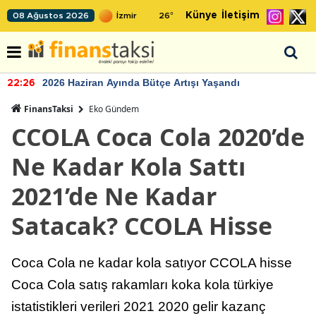
Künye
İletişim
08 Ağustos 2026
26
°
TCMB'nin rezervlerinde artan momentum devam ediyor
22:24
FinansTaksi
Eko Gündem
CCOLA Coca Cola 2020’de
Ne Kadar Kola Sattı
2021’de Ne Kadar
Satacak? CCOLA Hisse
Coca Cola ne kadar kola satıyor CCOLA hisse
Coca Cola satış rakamları koka kola türkiye
istatistikleri verileri 2021 2020 gelir kazanç