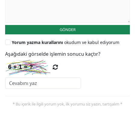
GÖNDER
Yorum yazma kurallarını
okudum ve kabul ediyorum
Aşağıdaki görselde işlemin sonucu kaçtır?
* Bu içerik ile ilgili yorum yok, ilk yorumu siz yazın, tartışalım *