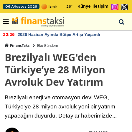
Künye
İletişim
06 Ağustos 2026
26
°
2026 Haziran Ayında Bütçe Artışı Yaşandı
22:26
FinansTaksi
Eko Gündem
Brezilyalı WEG'den
Türkiye’ye 28 Milyon
Avroluk Dev Yatırım
Brezilyalı enerji ve otomasyon devi WEG,
Türkiye'ye 28 milyon avroluk yeni bir yatırım
yapacağını duyurdu. Detaylar haberimizde...