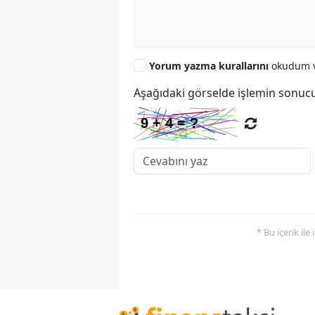
Yorum yazma kurallarını
okudum v
Aşağıdaki görselde işlemin sonucu
* Bu içerik ile