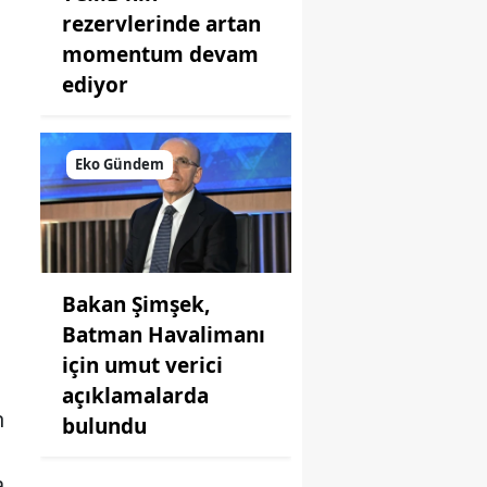
rezervlerinde artan
momentum devam
ediyor
Eko Gündem
Bakan Şimşek,
Batman Havalimanı
için umut verici
açıklamalarda
n
bulundu
a