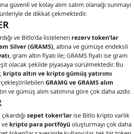
rına güvenli ve kolay alım satım olanağı sunmayı
rünleriyle de dikkat çekmektedir.
ER
rdığı ve Bitlo’da listelenen
rezerv token’lar
am Silver (GRAMS)
, altına ve gümüşe endeksli
atı
, gram altın fiyatı ile; GRAMS fiyatı ise gram
şit olacak şekilde piyasaya sürülmektedir. Bu
r,
kripto altın ve kripto gümüş
yatırımı
rçekleştirilebilen
GRAMG ve GRAMS alım
ltın ve gümüş alım satımına göre çok daha azdır.
R
n çıkardığı
sepet token’lar
ise Bitlo kripto varlık
e ve
kripto para portföyü
oluşturmayı çok daha
et token’lar sayesinde kullanıcılar, tek bir token