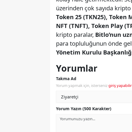
üzerinden çok sayıda kripto p
Token 25 (TKN25), Token 
NFT (TNFT), Token Play (
kripto paralar,
Bitlo’nun uz
para topluluğunun önde gel
Yönetim Kurulu Başkanlığ
Yorumlar
Takma Ad
Yorum yapmak için, isterseniz
giriş yapabilir
Yorum Yazın (500 Karakter)