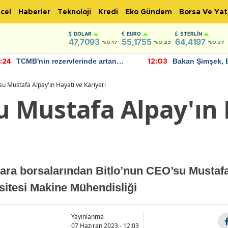
cel
Haberler
Teknoloji
Kredi
Eko Gündem
Borsa Ve Yat
DOLAR
EURO
STERLIN
47,7093
55,1755
64,4197
%0.17
%0.29
%0.37
TCMB'nin rezervlerinde artan
Bakan Şimşek, 
:24
12:03
momentum devam ediyor
için umut verici
bulundu
su Mustafa Alpay'ın Hayatı ve Kariyeri
u Mustafa Alpay'ın 
 para borsalarından Bitlo’nun CEO’su Mustaf
sitesi Makine Mühendisliği
Yayınlanma
07 Haziran 2023 - 12:03