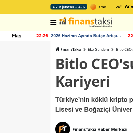
26
°
07 Ağustos 2026
Gün
r seviyesinin
2026 Haziran Ayında Bütçe Artışı
Flaş
22:26
22
Yaşandı
FinansTaksi
Eko Gündem
Bitlo CEO'
Bitlo CEO's
Kariyeri
Türkiye’nin köklü kripto
Lisesi ve Boğaziçi Üniver
FinansTaksi Haber Merkezi