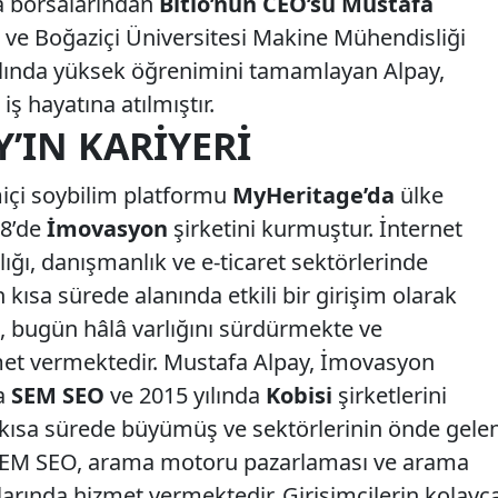
a borsalarından
Bitlo’nun CEO’su Mustafa
i ve Boğaziçi Üniversitesi Makine Mühendisliği
lında yüksek öğrenimini tamamlayan Alpay,
 iş hayatına atılmıştır.
’IN KARIYERI
miçi soybilim platformu
MyHeritage’da
ülke
08’de
İmovasyon
şirketini kurmuştur. İnternet
ılığı, danışmanlık ve e-ticaret sektörlerinde
kısa sürede alanında etkili bir girişim olarak
, bugün hâlâ varlığını sürdürmekte ve
met vermektedir. Mustafa Alpay, İmovasyon
da
SEM SEO
ve 2015 yılında
Kobisi
şirketlerini
e kısa sürede büyümüş ve sektörlerinin önde gele
r. SEM SEO, arama motoru pazarlaması ve arama
rında hizmet vermektedir. Girişimcilerin kolayc