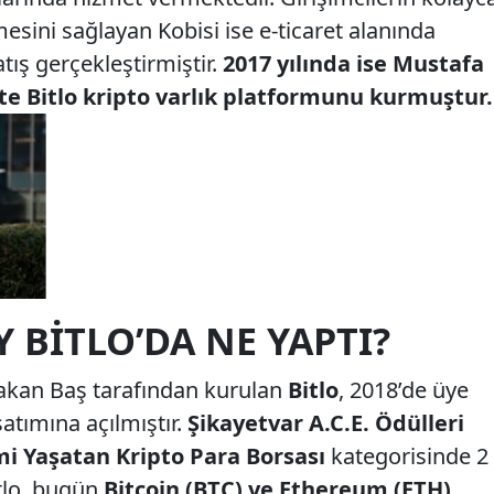
lmesini sağlayan Kobisi ise e-ticaret alanında
ış gerçekleştirmiştir.
2017 yılında ise Mustafa
kte Bitlo kripto varlık platformunu kurmuştur.
 BITLO’DA NE YAPTI?
akan Baş tarafından kurulan
Bitlo
, 2018’de üye
satımına açılmıştır.
Şikayetvar A.C.E. Ödülleri
i Yaşatan Kripto Para Borsası
kategorisinde 2
itlo, bugün
Bitcoin (BTC) ve Ethereum (ETH)