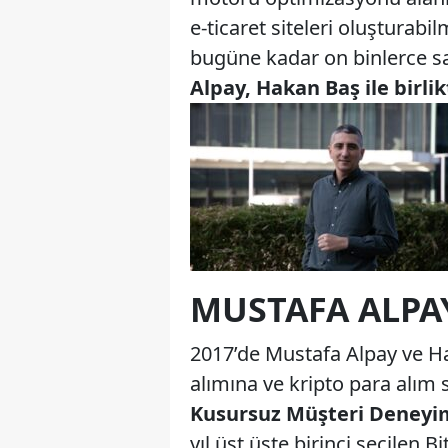
e-ticaret siteleri oluşturabi
bugüne kadar on binlerce sat
Alpay, Hakan Baş ile birli
MUSTAFA ALPAY
2017’de Mustafa Alpay ve H
alımına ve kripto para alım 
Kusursuz Müşteri Deneyim
yıl üst üste birinci seçilen B