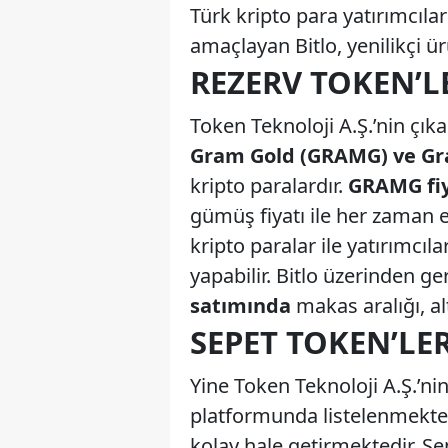
Türk kripto para yatırımcıla
amaçlayan Bitlo, yenilikçi ü
REZERV TOKEN’L
Token Teknoloji A.Ş.’nin çıka
Gram Gold (GRAMG) ve Gr
kripto paralardır.
GRAMG fiy
gümüş fiyatı ile her zaman e
kripto paralar ile yatırımcıla
yapabilir. Bitlo üzerinden ge
satımında
makas aralığı, a
SEPET TOKEN’LE
Yine Token Teknoloji A.Ş.’ni
platformunda listelenmekt
kolay hale getirmektedir. Sep