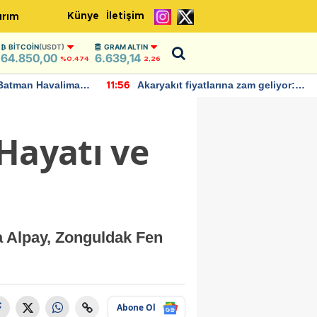
Künye
İletişim
ırım
BITCOIN
(USDT)
GRAM ALTIN
64.850,00
6.639,14
%0.474
2,26
Batman Havalimanı
Akaryakıt fiyatlarına zam geliyor:
11:56
 açıklamalarda
Yeni tarih açıklandı
Hayatı ve
a Alpay, Zonguldak Fen
Abone Ol