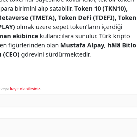
ara birimini alıp satabilir.
Token 10 (TKN10),
Metaverse (TMETA), Token DeFi (TDEFI), Token
TPLAY)
olmak üzere sepet token’ların içerdiği
man ekibince
kullanıcılara sunulur. Türk kripto
en figürlerinden olan
Mustafa Alpay, hâlâ Bitlo
ı (CEO)
görevini sürdürmektedir.
veya
kayıt olabilirsiniz
.