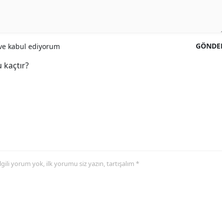
GÖNDE
e kabul ediyorum
 kaçtır?
 ilgili yorum yok, ilk yorumu siz yazın, tartışalım *