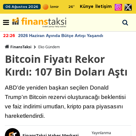
Künye
İletişim
06 Ağustos 2026
26
°
2026 Haziran Ayında Bütçe Artışı Yaşandı
22:26
FinansTaksi
Eko Gündem
Bitcoin Fiyatı Rekor
Kırdı: 107 Bin Doları Aştı
ABD’de yeniden başkan seçilen Donald
Trump’ın Bitcoin rezervi oluşturacağı beklentisi
ve faiz indirimi umutları, kripto para piyasasını
hareketlendirdi.
Yayınlanma
FinansTaksi Haber Merkezi