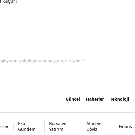
 kaçtır?
 ilgili yorum yok, ilk yorumu siz yazın, tartışalım *
Güncel
Haberler
Teknoloji
Eko
Borsa ve
Altın ve
rler
Finans
Gündem
Yatırım
Döviz