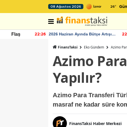
26
°
08 Ağustos 2026
Gün
r seviyesinin
2026 Haziran Ayında Bütçe Artışı
Flaş
22:26
22
Yaşandı
FinansTaksi
Eko Gündem
Azimo Para
Azimo Para 
Yapılır?
Azimo Para Transferi Tür
masraf ne kadar süre ko
FinansTaksi Haber Merkezi