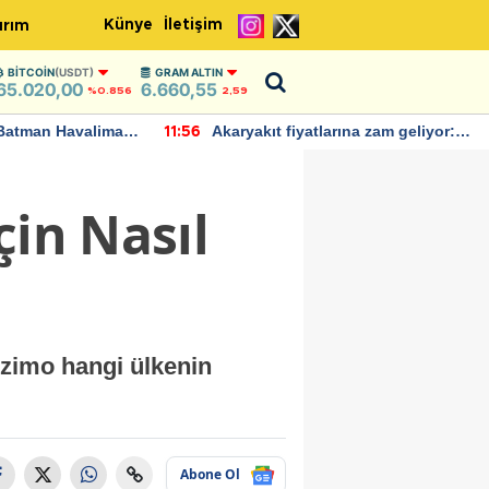
Künye
İletişim
ırım
BITCOIN
(USDT)
GRAM ALTIN
65.020,00
6.660,55
%0.856
2,59
Batman Havalimanı
Akaryakıt fiyatlarına zam geliyor:
11:56
 açıklamalarda
Yeni tarih açıklandı
çin Nasıl
Azimo hangi ülkenin
Abone Ol