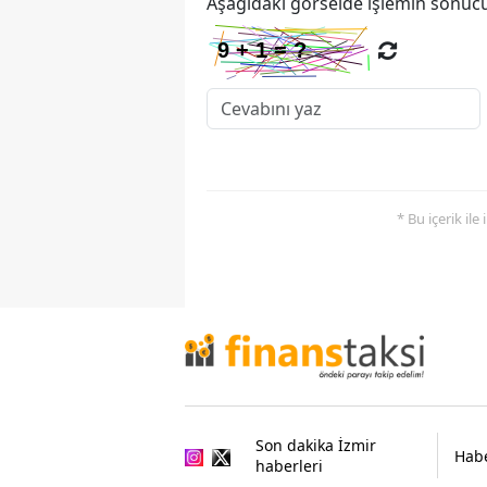
Aşağıdaki görselde işlemin sonucu
* Bu içerik ile
Son dakika İzmir
Habe
haberleri