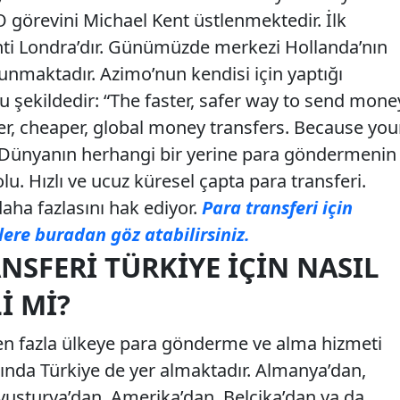
görevini Michael Kent üstlenmektedir. İlk
nti Londra’dır. Günümüzde merkezi Hollanda’nın
nmaktadır. Azimo’nun kendisi için yaptığı
 şekildedir: “The faster, safer way to send mone
er, cheaper, global money transfers. Because you
Dünyanın herhangi bir yerine para göndermenin
lu. Hızlı ve ucuz küresel çapta para transferi.
daha fazlasını hak ediyor.
Para transferi için
lere buradan göz atabilirsiniz.
NSFERI TÜRKIYE İÇIN NASIL
I MI?
n fazla ülkeye para gönderme ve alma hizmeti
sında Türkiye de yer almaktadır. Almanya’dan,
vusturya’dan, Amerika’dan, Belçika’dan ya da