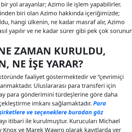
ir yol arayanlar; Azimo ile işlem yapabilirler.
rinden biri olan Azimo hakkında içeriğimizde;
du, hangi ülkenin, ne kadar masraf alır, Azimo
asıl yapılır ve ne kadar sürer gibi pek çok sorunu
 NE ZAMAN KURULDU,
, NE İŞE YARAR?
ktöründe faaliyet göstermektedir ve “çevrimiçi
lanmaktadır. Uluslararası para transferi için
olay para gönderimini türdeşlerine göre daha
çekleştirme imkanı sağlamaktadır.
Para
irketlere ve seçeneklere buradan göz
ayı itibari ile kurulmuştur. Kurucuları Michael
ky Knox ve Marek Wawro olarak kayıtlarda yer