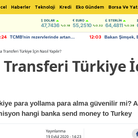
cel
Haberler
Teknoloji
Kredi
Eko Gündem
Borsa Ve Yat
DOLAR
EURO
STERLIN
47,7436
55,2510
64,4811
%0.18
%0.32
%0.38
TCMB'nin rezervlerinde artan
Bakan Şimşek, 
:24
12:03
momentum devam ediyor
için umut verici
bulundu
 Transferi Türkiye İçin Nasıl Yapılır?
Transferi Türkiye İ
kiye para yollama para alma güvenilir mi? 
misyon hangi banka send money to Turkey
Yayınlanma
19 Eylül 2020 - 14:23