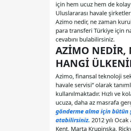
için hem ucuz hem de kolay b
Uluslararası havale şirketle
Azimo nedir, ne zaman kurul
para transferi Türkiye için n
cevabını bulabilirsiniz.
AZIMO NEDIR,
HANGI ÜLKENIN
Azimo, finansal teknoloji se
havale servisi” olarak tanım
kullanılmaktadır. Hızlı ve k
ucuza, daha az masrafa ger
gönderme alma için bütün ş
atabilirsiniz.
2012 yılı Ocak 
Kent, Marta Krupinska, Ric