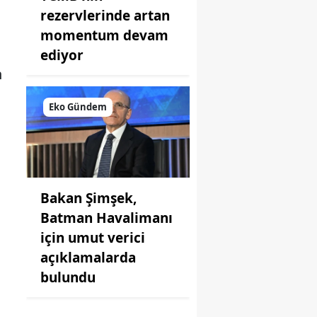
rezervlerinde artan
momentum devam
ediyor
n
Eko Gündem
Bakan Şimşek,
Batman Havalimanı
için umut verici
açıklamalarda
bulundu