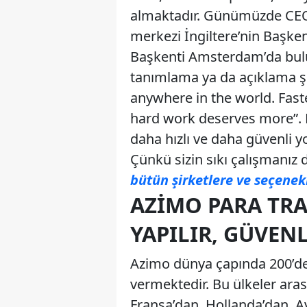
almaktadır. Günümüzde CEO 
merkezi İngiltere’nin Başke
Başkenti Amsterdam’da bulu
tanımlama ya da açıklama şu
anywhere in the world. Fast
hard work deserves more”. 
daha hızlı ve daha güvenli yo
Çünkü sizin sıkı çalışmanız 
bütün şirketlere ve seçenek
AZIMO PARA TRA
YAPILIR, GÜVENL
Azimo dünya çapında 200’de
vermektedir. Bu ülkeler ara
Fransa’dan, Hollanda’dan, A