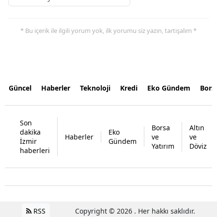
* Bu içerik ile ilgili yorum yok, ilk yorumu siz yazın, tartışalım *
Güncel
Haberler
Teknoloji
Kredi
Eko Gündem
Bors
Son
Borsa
Altın
dakika
Eko
Haberler
ve
ve
İzmir
Gündem
Yatırım
Döviz
haberleri
RSS
Copyright © 2026 . Her hakkı saklıdır.