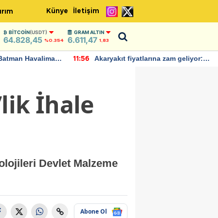
Künye
İletişim
ırım
BITCOIN
(USDT)
GRAM ALTIN
64.828,45
6.611,47
%0.354
1,83
Batman Havalimanı
Akaryakıt fiyatlarına zam geliyor:
11:56
 açıklamalarda
Yeni tarih açıklandı
lik İhale
lojileri Devlet Malzeme
Abone Ol