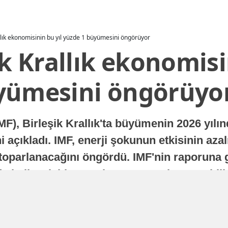
allık ekonomisinin bu yıl yüzde 1 büyümesini öngörüyor
ik Krallık ekonomisi
yümesini öngörüyo
MF), Birleşik Krallık'ta büyümenin 2026 yılı
 açıkladı. IMF, enerji şokunun etkisinin azal
oparlanacağını öngördü. IMF'nin raporuna gö
a istikrarlı bir toparlanma süreci yaşayabilir
Yayınlanma
16 Temmuz 2026 - 22:37