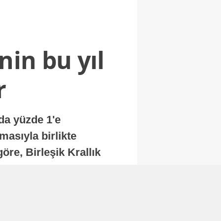
nin bu yıl
r
nda yüzde 1'e
masıyla birlikte
re, Birleşik Krallık
.
Abone Ol