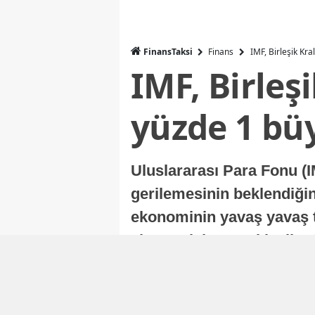
FinansTaksi
Finans
IMF, Birleşik Kr
IMF, Birleş
yüzde 1 bü
Uluslararası Para Fonu (I
gerilemesinin beklendiğini
ekonominin yavaş yavaş t
ekonomisi, sonraki yıllard
Nur Duman