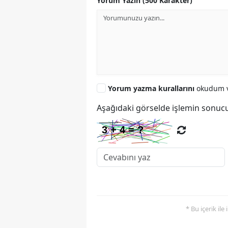
Yorum Yazın (500 Karakter)
Yorum yazma kurallarını
okudum v
Aşağıdaki görselde işlemin sonucu
* Bu içerik ile