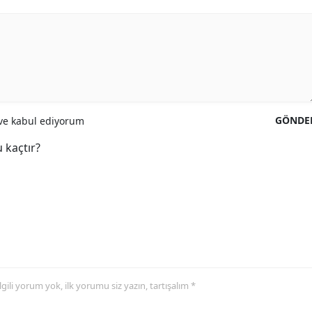
GÖNDE
e kabul ediyorum
 kaçtır?
 ilgili yorum yok, ilk yorumu siz yazın, tartışalım *