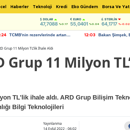
cel
Haberler
Teknoloji
Kredi
Eko Gündem
Borsa Ve Yat
DOLAR
EURO
STERLIN
47,7088
55,0401
64,1717
%0.17
%0.04
%-0.02
TCMB'nin rezervlerinde artan
Bakan Şimşek, 
:24
12:03
momentum devam ediyor
için umut verici
bulundu
 Grup 11 Milyon TL’lik İhale Aldı
Grup 11 Milyon TL’
n TL’lik ihale aldı. ARD Grup Bilişim Tekno
ığı Bilgi Teknolojileri
Yayınlanma
14 Eylül 2022 - 06:02