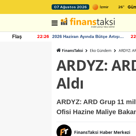
26
°
07 Ağustos 2026
Gün
r seviyesinin
2026 Haziran Ayında Bütçe Artışı
Flaş
22:26
22
Yaşandı
FinansTaksi
Eko Gündem
ARDYZ: ARD
ARDYZ: ARD 
Aldı
ARDYZ: ARD Grup 11 milyo
Ofisi Hazine Maliye Bakanl
FinansTaksi Haber Merkezi