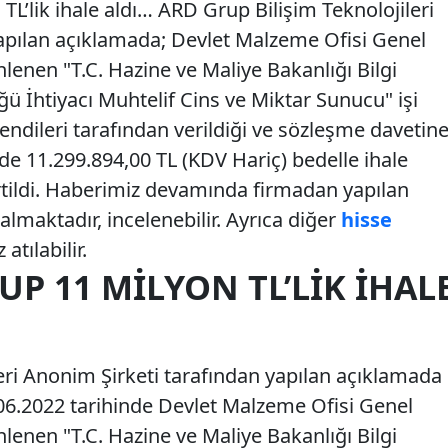
L’lik ihale aldı… ARD Grup Bilişim Teknolojileri
apılan açıklamada; Devlet Malzeme Ofisi Genel
enen "T.C. Hazine ve Maliye Bakanlığı Bilgi
ü İhtiyacı Muhtelif Cins ve Miktar Sunucu" işi
kendileri tarafından verildiği ve sözleşme davetin
de 11.299.894,00 TL (KDV Hariç) bedelle ihale
rtildi. Haberimiz devamında firmadan yapılan
almaktadır, incelenebilir. Ayrıca diğer
hisse
atılabilir.
UP 11 MILYON TL’LIK İHAL
eri Anonim Şirketi tarafından yapılan açıklamada
22.06.2022 tarihinde Devlet Malzeme Ofisi Genel
enen "T.C. Hazine ve Maliye Bakanlığı Bilgi