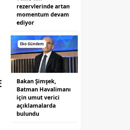
rezervlerinde artan
momentum devam
ediyor
e
Eko Gündem
E
Bakan Şimşek,
Batman Havalimanı
için umut verici
açıklamalarda
bulundu