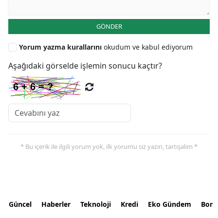
GÖNDER
Yorum yazma kurallarını
okudum ve kabul ediyorum
Aşağıdaki görselde işlemin sonucu kaçtır?
* Bu içerik ile ilgili yorum yok, ilk yorumu siz yazın, tartışalım *
Güncel
Haberler
Teknoloji
Kredi
Eko Gündem
Bors