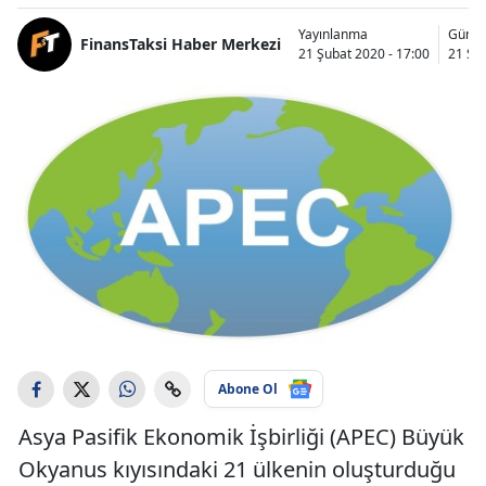
Yayınlanma
Günce
FinansTaksi Haber Merkezi
21 Şubat 2020 - 17:00
21 Şub
Abone Ol
Asya Pasifik Ekonomik İşbirliği (APEC) Büyük
Okyanus kıyısındaki 21 ülkenin oluşturduğu