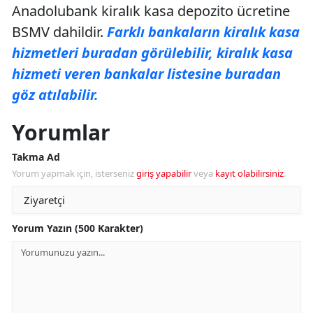
Anadolubank kiralık kasa depozito ücretine
BSMV dahildir.
Farklı bankaların kiralık kasa
hizmetleri buradan görülebilir, kiralık kasa
hizmeti veren bankalar listesine buradan
göz atılabilir.
Yorumlar
Takma Ad
Yorum yapmak için, isterseniz
giriş yapabilir
veya
kayıt olabilirsiniz
.
Yorum Yazın (500 Karakter)