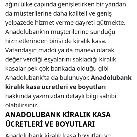
ağını ülke çapında genişletirken bir yandan
da müşterilerine daha kaliteli ve geniş
yelpazede hizmet verme gayreti gütmekte.
Anadolubank’ın müşterilerine sunduğu
hizmetlerinden birisi de kiralık kasa.
Vatandaşın maddi ya da manevi olarak
değer verdiği eşyalarını sakladığı kiralık
kasalar pek çok bankada olduğu gibi
Anadolubank’ta da bulunuyor.
Anadolubank
kiralık kasa ücretleri ve boyutları
hakkında yazımızdan detaylı bilgi sahibi
olabilirsiniz.
ANADOLUBANK KIRALIK KASA
ÜCRETLERI VE BOYUTLARI
Anadolubank kiralık kasa boyutları ve