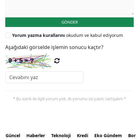
GÖNDER
Yorum yazma kurallarını
okudum ve kabul ediyorum
Aşağıdaki görselde işlemin sonucu kaçtır?
* Bu içerik ile ilgili yorum yok, ilk yorumu siz yazın, tartışalım *
Güncel
Haberler
Teknoloji
Kredi
Eko Gündem
Bors