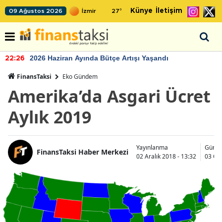
Künye
İletişim
09 Ağustos 2026
27
°
2026 Haziran Ayında Bütçe Artışı Yaşandı
22:26
FinansTaksi
Eko Gündem
Amerika’da Asgari Ücret
Aylık 2019
Yayınlanma
Günce
FinansTaksi Haber Merkezi
02 Aralık 2018 - 13:32
03 Oc