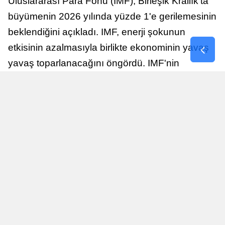
Uluslararası Para Fonu (IMF), Birleşik Krallık'ta
büyümenin 2026 yılında yüzde 1'e gerilemesinin
beklendiğini açıkladı. IMF, enerji şokunun
etkisinin azalmasıyla birlikte ekonominin yavaş
yavaş toparlanacağını öngördü. IMF'nin
raporuna göre, Birleşik Krallık ekonomisi,
sonraki yıllarda istikrarlı bir toparlanma süreci
yaşayabilir.
Yayınlanma
Nur Duman
16 Temmuz 2026 - 22:37