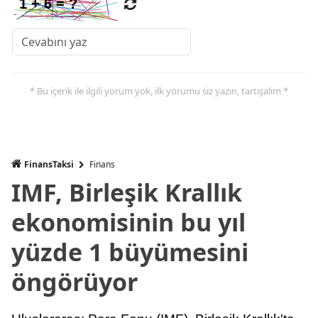
* Bu içerik ile ilgili yorum yok, ilk yorumu siz yazın, tartışalım *
FinansTaksi
Finans
IMF, Birleşik Krallık
ekonomisinin bu yıl
yüzde 1 büyümesini
öngörüyor