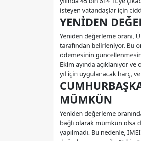
yılında 45 bin 614 TL’ye çık
isteyen vatandaşlar için cidd
YENIDEN DEĞE
Yeniden değerleme oranı, Ür
tarafından belirleniyor. Bu 
ödemesinin güncellenmesinde
Ekim ayında açıklanıyor ve o
yıl için uygulanacak harç, ver
CUMHURBAŞKAN
MÜMKÜN
Yeniden değerleme oranında
bağlı olarak mümkün olsa da
yapılmadı. Bu nedenle, IMEI 