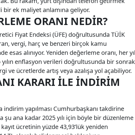
acak. Bu rakam, yurt dışından telefon getirmek
i bir ek maliyet anlamına geliyor.
RLEME ORANI NEDIR?
etici Fiyat Endeksi (ÜFE) doğrultusunda TÜİK
oran, vergi, harç ve benzeri birçok kamu
 esas alınıyor. Yeniden değerleme oranı, her yı
 yılın enflasyon verileri doğrultusunda bir sonrak
gi ve ücretlerde artış veya azalışa yol açabiliyor.
I KARARI ILE İNDIRIM
 indirim yapılması Cumhurbaşkanı takdirine
 şu ana kadar 2025 yılı için böyle bir düzenleme
kayıt ücretinin yüzde 43,93’lük yeniden