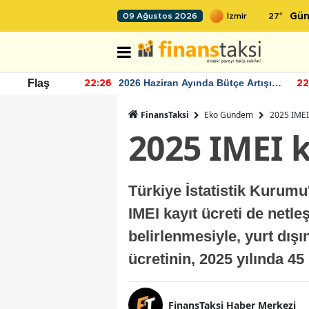
27
°
09 Ağustos 2026
Gün
r seviyesinin
2026 Haziran Ayında Bütçe Artışı
Flaş
22:26
22
Yaşandı
FinansTaksi
Eko Gündem
2025 IMEI 
2025 IMEI k
Türkiye İstatistik Kurumu'
IMEI kayıt ücreti de netl
belirlenmesiyle, yurt dışı
ücretinin, 2025 yılında 4
FinansTaksi Haber Merkezi