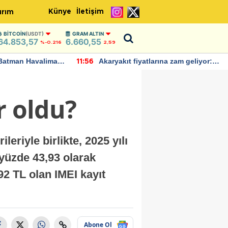
Künye
İletişim
ırım
BITCOIN
(USDT)
GRAM ALTIN
64.853,57
6.660,55
%-0.216
2,59
Batman Havalimanı
Akaryakıt fiyatlarına zam geliyor:
11:56
 açıklamalarda
Yeni tarih açıklandı
r oldu?
eriyle birlikte, 2025 yılı
 yüzde 43,93 olarak
692 TL olan IMEI kayıt
Abone Ol