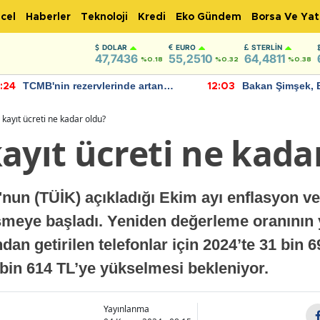
cel
Haberler
Teknoloji
Kredi
Eko Gündem
Borsa Ve Yat
DOLAR
EURO
STERLIN
47,7436
55,2510
64,4811
%0.18
%0.32
%0.38
TCMB'nin rezervlerinde artan
Bakan Şimşek, 
:24
12:03
momentum devam ediyor
için umut verici
bulundu
kayıt ücreti ne kadar oldu?
ayıt ücreti ne kada
nun (TÜİK) açıkladığı Ekim ayı enflasyon veril
eşmeye başladı. Yeniden değerleme oranının
ndan getirilen telefonlar için 2024’te 31 bin 
5 bin 614 TL’ye yükselmesi bekleniyor.
Yayınlanma