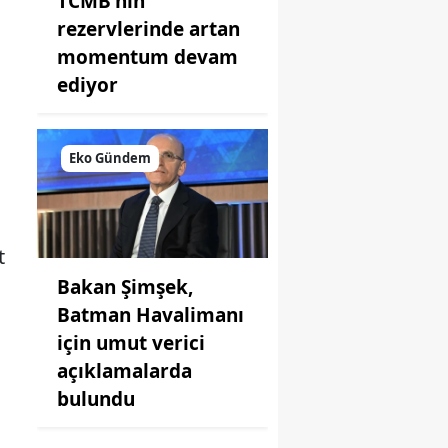
TCMB'nin
rezervlerinde artan
momentum devam
ediyor
Eko Gündem
t
Bakan Şimşek,
Batman Havalimanı
için umut verici
açıklamalarda
bulundu