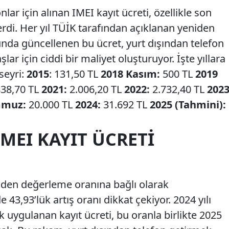
nlar için alınan IMEI kayıt ücreti, özellikle son
terdi. Her yıl TÜİK tarafından açıklanan yeniden
da güncellenen bu ücret, yurt dışından telefon
ar için ciddi bir maliyet oluşturuyor. İşte yıllara
seyri:
2015
: 131,50 TL
2018 Kasım:
500 TL
2019
38,70 TL
2021:
2.006,20 TL
2022:
2.732,40 TL
202
mmuz:
20.000 TL
2024:
31.692 TL
2025 (Tahmini):
 IMEI KAYIT ÜCRETI
eniden değerleme oranına bağlı olarak
e 43,93’lük artış oranı dikkat çekiyor. 2024 yılı
ak uygulanan kayıt ücreti, bu oranla birlikte 2025