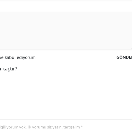
GÖNDE
e kabul ediyorum
 kaçtır?
 ilgili yorum yok, ilk yorumu siz yazın, tartışalım *