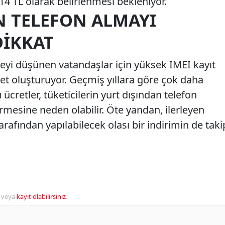
14 TL olarak belirlenmesi bekleniyor.
N TELEFON ALMAYI
IKKAT
meyi düşünen vatandaşlar için yüksek IMEI kayıt
yet oluşturuyor. Geçmiş yıllara göre çok daha
ücretler, tüketicilerin yurt dışından telefon
rmesine neden olabilir. Öte yandan, ilerleyen
afından yapılabilecek olası bir indirimin de taki
veya
kayıt olabilirsiniz
.