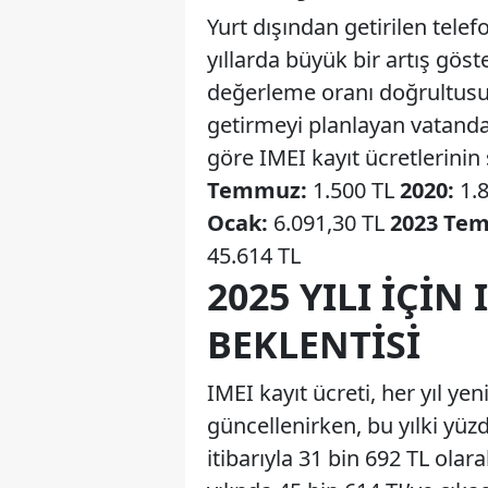
Yurt dışından getirilen telefo
yıllarda büyük bir artış gös
değerleme oranı doğrultusun
getirmeyi planlayan vatandaşl
göre IMEI kayıt ücretlerinin 
Temmuz:
1.500 TL
2020:
1.8
Ocak:
6.091,30 TL
2023 Te
45.614 TL
2025 YILI İÇIN
BEKLENTISI
IMEI kayıt ücreti, her yıl y
güncellenirken, bu yılki yüzd
itibarıyla 31 bin 692 TL olar