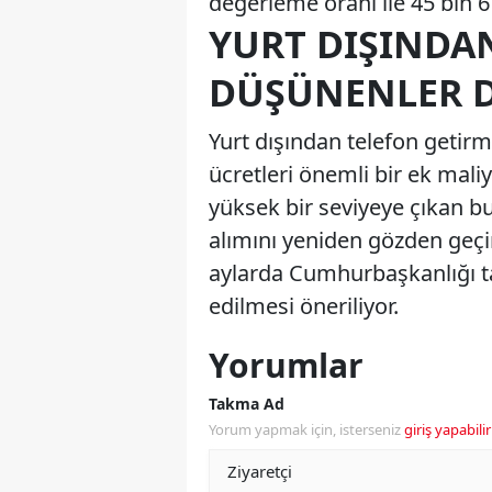
değerleme oranı ile 45 bin 6
YURT DIŞINDA
DÜŞÜNENLER D
Yurt dışından telefon getir
ücretleri önemli bir ek mali
yüksek bir seviyeye çıkan bu 
alımını yeniden gözden geçi
aylarda Cumhurbaşkanlığı tar
edilmesi öneriliyor.
Yorumlar
Takma Ad
Yorum yapmak için, isterseniz
giriş yapabilir