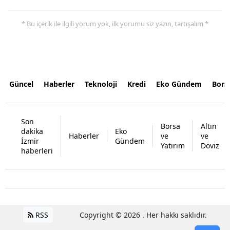
* Bu içerik ile ilgili yorum yok, ilk yorumu siz yazın, tartışalım *
Güncel
Haberler
Teknoloji
Kredi
Eko Gündem
Bors
Son
Borsa
Altın
dakika
Eko
Haberler
ve
ve
İzmir
Gündem
Yatırım
Döviz
haberleri
RSS
Copyright © 2026 . Her hakkı saklıdır.