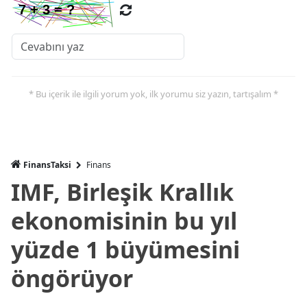
* Bu içerik ile ilgili yorum yok, ilk yorumu siz yazın, tartışalım *
FinansTaksi
Finans
IMF, Birleşik Krallık
ekonomisinin bu yıl
yüzde 1 büyümesini
öngörüyor