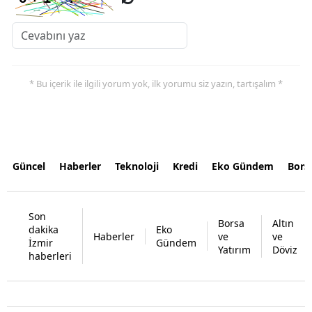
* Bu içerik ile ilgili yorum yok, ilk yorumu siz yazın, tartışalım *
Güncel
Haberler
Teknoloji
Kredi
Eko Gündem
Bors
Son
Borsa
Altın
dakika
Eko
Haberler
ve
ve
İzmir
Gündem
Yatırım
Döviz
haberleri