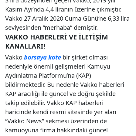
3 lira düzeyinden geçen Vakko; 2019 yılı
Kasım Ayı’nda 4,4 liranın üzerine çıkmıştır.
Vakko 27 Aralık 2020 Cuma Günü’ne 6,33 lira
seviyesinden “merhaba” demiştir.
VAKKO HABERLERI VE İLETIŞIM
KANALLARI!
Vakko
borsaya kote
bir şirket olması
nedeniyle önemli gelişmeleri Kamuyu
Aydınlatma Platformu’na (KAP)
bildirmektedir. Bu nedenle Vakko haberleri
KAP aracılığı ile güncel ve doğru şekilde
takip edilebilir. Vakko KAP haberleri
haricinde kendi resmi sitesinde yer alan
“Vakko News” sekmesi üzerinden de
kamuoyuna firma hakkındaki güncel