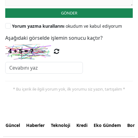
GÖNDER
Yorum yazma kurallarını
okudum ve kabul ediyorum
Aşağıdaki görselde işlemin sonucu kaçtır?
* Bu içerik ile ilgili yorum yok, ilk yorumu siz yazın, tartışalım *
Güncel
Haberler
Teknoloji
Kredi
Eko Gündem
Bors