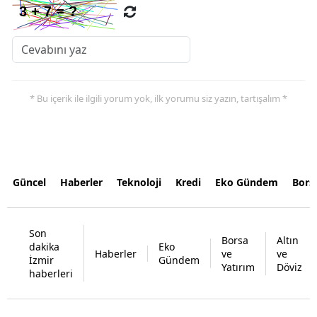
* Bu içerik ile ilgili yorum yok, ilk yorumu siz yazın, tartışalım *
Güncel
Haberler
Teknoloji
Kredi
Eko Gündem
Bors
Son
Borsa
Altın
dakika
Eko
Haberler
ve
ve
İzmir
Gündem
Yatırım
Döviz
haberleri