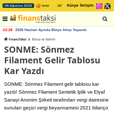
Künye
İletişim
06 Ağustos 2026
26
°
2026 Haziran Ayında Bütçe Artışı Yaşandı
22:26
FinansTaksi
Borsa ve Yatırım
SONME: Sönmez
Filament Gelir Tablosu
Kar Yazdı
SONME: Sönmez Filament gelir tablosu kar
yazdı! Sönmez Filament Sentetik İplik ve Elyaf
Sanayi Anonim Şirketi tarafından vergi dairesine
sunulan geçici vergi beyannamesi 2021 bilanço