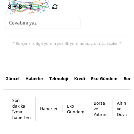
* Bu içerik ile ilgili yorum yok, ilk yorumu siz yazın, tartışalım *
Güncel
Haberler
Teknoloji
Kredi
Eko Gündem
Bors
Son
Borsa
Altın
dakika
Eko
Haberler
ve
ve
İzmir
Gündem
Yatırım
Döviz
haberleri