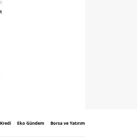
R
Kredi
Eko Gündem
Borsa ve Yatırım