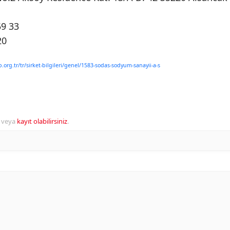
59 33
20
.org.tr/tr/sirket-bilgileri/genel/1583-sodas-sodyum-sanayii-a-s
veya
kayıt olabilirsiniz
.