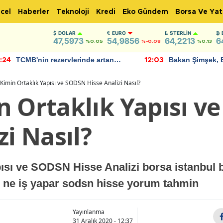
cel
Haberler
Teknoloji
Kredi
Eko Gündem
Borsa Ve Yat
DOLAR
EURO
STERLIN
47,5973
54,9856
64,2213
6
%0.05
%-0.08
%0.13
TCMB'nin rezervlerinde artan
Bakan Şimşek, 
:24
12:03
momentum devam ediyor
için umut verici
bulundu
Kimin Ortaklık Yapısı ve SODSN Hisse Analizi Nasıl?
n Ortaklık Yapısı v
zi Nasıl?
ısı ve SODSN Hisse Analizi borsa istanbul b
im ne iş yapar sodsn hisse yorum tahmin
Yayınlanma
31 Aralık 2020 - 12:37