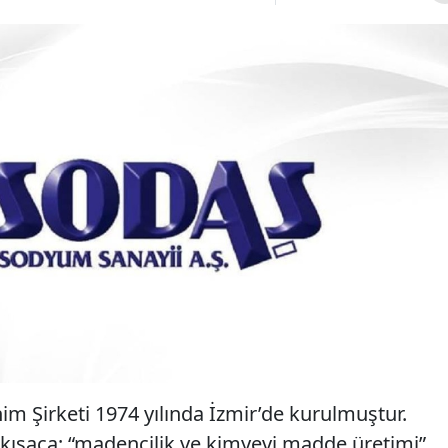
 Şirketi 1974 yılında İzmir’de kurulmuştur.
kısaca; “madencilik ve kimyevi madde üretimi”