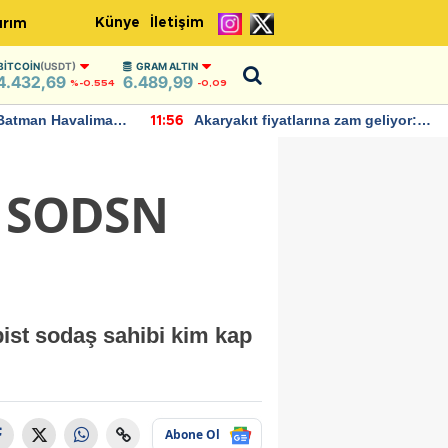
Künye
İletişim
ırım
BITCOIN
(USDT)
GRAM ALTIN
4.432,69
6.489,99
%-0.554
-0,09
Batman Havalimanı
Akaryakıt fiyatlarına zam geliyor:
11:56
 açıklamalarda
Yeni tarih açıklandı
e SODSN
ist sodaş sahibi kim kap
Abone Ol