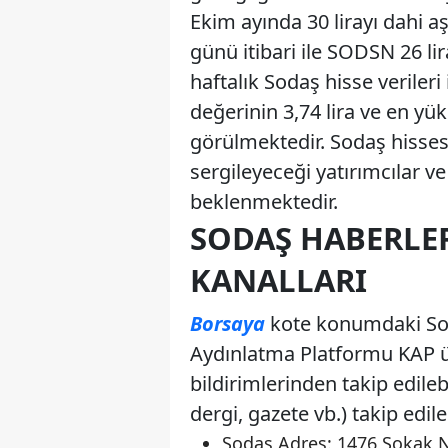
Ekim ayında 30 lirayı dahi a
günü itibari ile SODSN 26 li
haftalık Sodaş hisse veriler
değerinin 3,74 lira ve en yü
görülmektedir. Sodaş hisses
sergileyeceği yatırımcılar v
beklenmektedir.
SODAŞ HABERLER
KANALLARI
Borsaya
kote konumdaki Sod
Aydınlatma Platformu KAP ü
bildirimlerinden takip edil
dergi, gazete vb.) takip edileb
Sodaş Adres: 1476 Sokak N