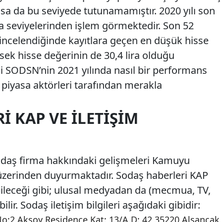
şsa da bu seviyede tutunamamıştır. 2020 yılı son
ra seviyelerinden işlem görmektedir. Son 52
i incelendiğinde kayıtlara geçen en düşük hisse
ksek hisse değerinin de 30,4 lira olduğu
i SODSN’nin 2021 yılında nasıl bir performans
e piyasa aktörleri tarafından merakla
I KAP VE İLETIŞIM
aş firma hakkındaki gelişmeleri Kamuyu
zerinden duyurmaktadır. Sodaş haberleri KAP
ebileceği gibi; ulusal medyadan da (mecmua, TV,
ilir. Sodaş iletişim bilgileri aşağıdaki gibidir:
o:2 Aksoy Residence Kat: 13/A D: 42 35220 Alsancak