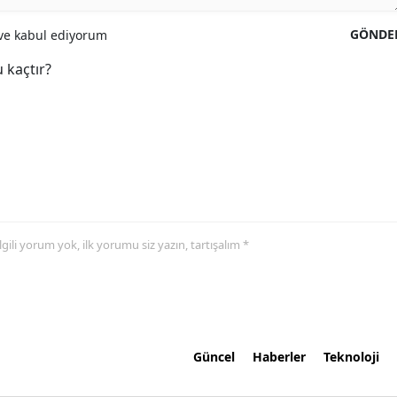
GÖNDE
e kabul ediyorum
 kaçtır?
 ilgili yorum yok, ilk yorumu siz yazın, tartışalım *
Güncel
Haberler
Teknoloji