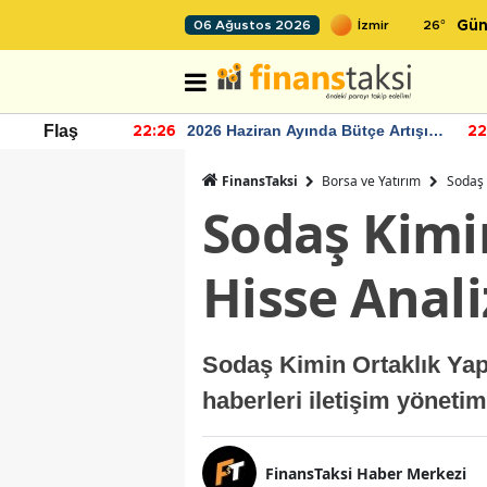
26
°
06 Ağustos 2026
Gün
r seviyesinin
2026 Haziran Ayında Bütçe Artışı
Flaş
22:26
22
Yaşandı
FinansTaksi
Borsa ve Yatırım
Sodaş 
Sodaş Kimi
Hisse Anali
Sodaş Kimin Ortaklık Yap
haberleri iletişim yönet
FinansTaksi Haber Merkezi