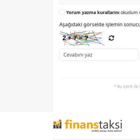
Yorum yazma kurallarını
okudum v
Aşağıdaki görselde işlemin sonucu
* Bu içerik ile