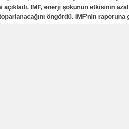
 açıkladı. IMF, enerji şokunun etkisinin azal
oparlanacağını öngördü. IMF'nin raporuna gö
a istikrarlı bir toparlanma süreci yaşayabilir
Yayınlanma
16 Temmuz 2026 - 22:37