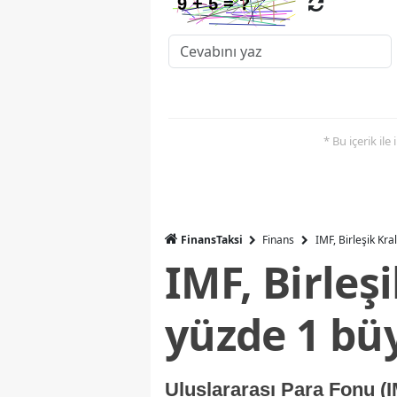
* Bu içerik ile
FinansTaksi
Finans
IMF, Birleşik Kr
IMF, Birleş
yüzde 1 bü
Uluslararası Para Fonu (I