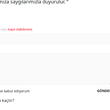
ıza saygılarımızla duyurulur. ”
veya
kayıt olabilirsiniz
.
GÖNDE
e kabul ediyorum
 kaçtır?