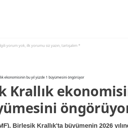
 ilgili yorum yok, ilk yorumu siz yazın, tartışalım *
allık ekonomisinin bu yıl yüzde 1 büyümesini öngörüyor
ik Krallık ekonomisi
yümesini öngörüyo
MF), Birleşik Krallık'ta büyümenin 2026 yılı