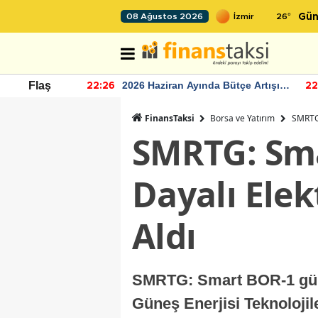
26
°
08 Ağustos 2026
Gün
r seviyesinin
2026 Haziran Ayında Bütçe Artışı
Flaş
22:26
22
Yaşandı
FinansTaksi
Borsa ve Yatırım
SMRTG:
SMRTG: Sma
Dayalı Elek
Aldı
SMRTG: Smart BOR-1 güneş
Güneş Enerjisi Teknolojil