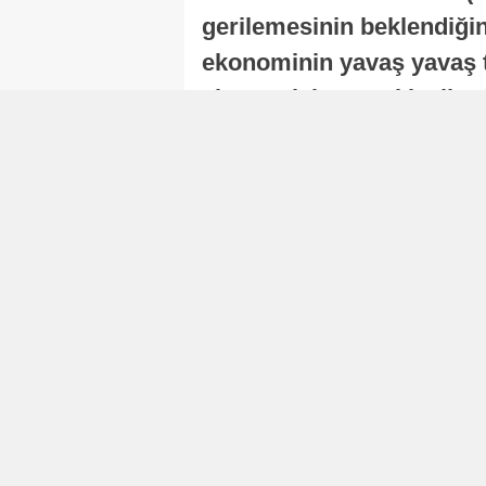
gerilemesinin beklendiğini
ekonominin yavaş yavaş t
ekonomisi, sonraki yıllard
Nur Duman