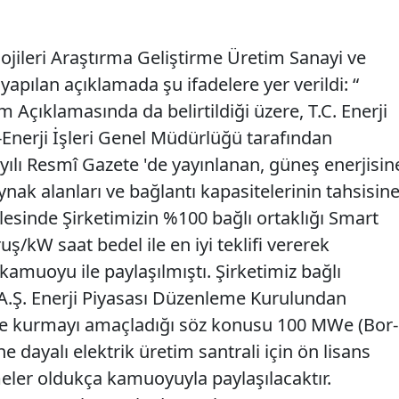
ojileri Araştırma Geliştirme Üretim Sanayi ve
yapılan açıklamada şu ifadelere yer verildi: “
 Açıklamasında da belirtildiği üzere, T.C. Enerji
-Enerji İşleri Genel Müdürlüğü tarafından
yılı Resmî Gazete 'de yayınlanan, güneş enerjisin
aynak alanları ve bağlantı kapasitelerinin tahsisin
lesinde Şirketimizin %100 bağlı ortaklığı Smart
ş/kW saat bedel ile en iyi teklifi vererek
amuoyu ile paylaşılmıştı. Şirketimiz bağlı
A.Ş. Enerji Piyasası Düzenleme Kurulundan
de kurmayı amaçladığı söz konusu 100 MWe (Bor-
 dayalı elektrik üretim santrali için ön lisans
şmeler oldukça kamuoyuyla paylaşılacaktır.