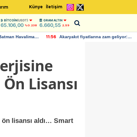
Künye
İletişim
ırım
BITCOIN
(USDT)
GRAM ALTIN
65.106,00
6.660,55
%0.238
2,59
Batman Havalimanı
Akaryakıt fiyatlarına zam geliyor:
11:56
 açıklamalarda
Yeni tarih açıklandı
rjisine
i Ön Lisansı
 ön lisansı aldı… Smart