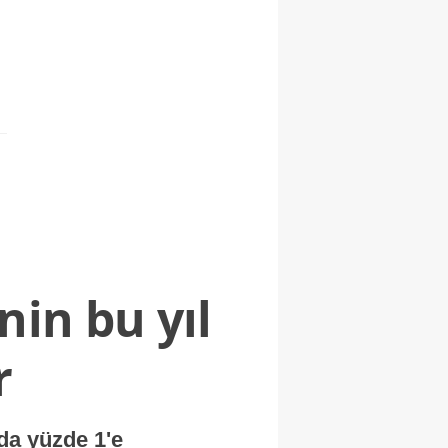
nin bu yıl
r
nda yüzde 1'e