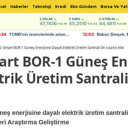
cel
Haberler
Teknoloji
Kredi
Eko Gündem
Borsa Ve Yat
DOLAR
EURO
STERLIN
47,7436
55,2510
64,4811
%0.18
%0.32
%0.38
TCMB'nin rezervlerinde artan
Bakan Şimşek, 
:24
12:03
momentum devam ediyor
için umut verici
bulundu
 Smart BOR-1 Güneş Enerjisine Dayalı Elektrik Üretim Santrali Ön Lisansı Aldı
rt BOR-1 Güneş Ene
trik Üretim Santral
 enerjisine dayalı elektrik üretim santrali
eri Araştırma Geliştirme