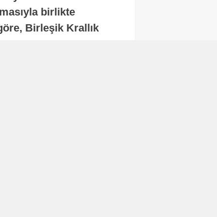
masıyla birlikte
re, Birleşik Krallık
.
Abone Ol