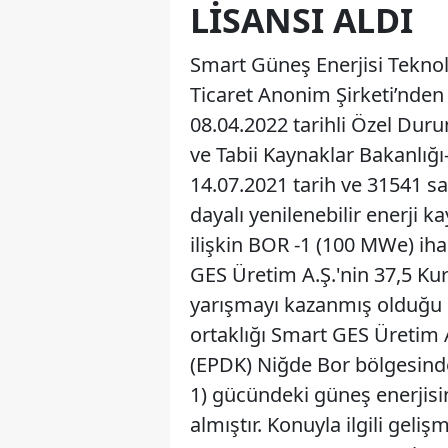
LISANSI ALDI
Smart Güneş Enerjisi Teknol
Ticaret Anonim Şirketi’nden 
08.04.2022 tarihli Özel Durum
ve Tabii Kaynaklar Bakanlığı
14.07.2021 tarih ve 31541 sa
dayalı yenilenebilir enerji k
ilişkin BOR -1 (100 MWe) iha
GES Üretim A.Ş.'nin 37,5 Kuru
yarışmayı kazanmış olduğu k
ortaklığı Smart GES Üretim 
(EPDK) Niğde Bor bölgesin
1) gücündeki güneş enerjisine
almıştır. Konuyla ilgili geli