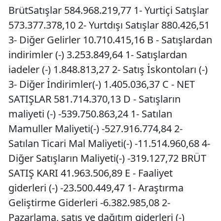
BrütSatışlar 584.968.219,77 1- Yurtiçi Satışlar
573.377.378,10 2- Yurtdışı Satışlar 880.426,51
3- Diğer Gelirler 10.710.415,16 B - Satışlardan
indirimler (-) 3.253.849,64 1- Satışlardan
iadeler (-) 1.848.813,27 2- Satış İskontoları (-)
3- Diğer İndirimler(-) 1.405.036,37 C - NET
SATIŞLAR 581.714.370,13 D - Satışların
maliyeti (-) -539.750.863,24 1- Satılan
Mamuller Maliyeti(-) -527.916.774,84 2-
Satılan Ticari Mal Maliyeti(-) -11.514.960,68 4-
Diğer Satışların Maliyeti(-) -319.127,72 BRÜT
SATIŞ KARI 41.963.506,89 E - Faaliyet
giderleri (-) -23.500.449,47 1- Araştırma
Geliştirme Giderleri -6.382.985,08 2-
Pazarlama, satış ve dağıtım giderleri (-)