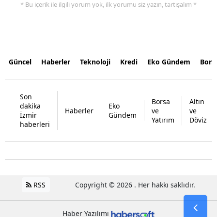
* Bu içerik ile ilgili yorum yok, ilk yorumu siz yazın, tartışalım *
Güncel
Haberler
Teknoloji
Kredi
Eko Gündem
Bors
Son
Borsa
Altın
dakika
Eko
Haberler
ve
ve
İzmir
Gündem
Yatırım
Döviz
haberleri
RSS
Copyright © 2026 . Her hakkı saklıdır.
Haber Yazılımı