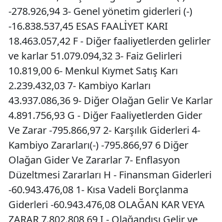
-278.926,94 3- Genel yönetim giderleri (-)
-16.838.537,45 ESAS FAALİYET KARI
18.463.057,42 F - Diğer faaliyetlerden gelirler
ve karlar 51.079.094,32 3- Faiz Gelirleri
10.819,00 6- Menkul Kıymet Satış Karı
2.239.432,03 7- Kambiyo Karları
43.937.086,36 9- Diğer Olağan Gelir Ve Karlar
4.891.756,93 G - Diğer Faaliyetlerden Gider
Ve Zarar -795.866,97 2- Karşılık Giderleri 4-
Kambiyo Zararları(-) -795.866,97 6 Diğer
Olağan Gider Ve Zararlar 7- Enflasyon
Düzeltmesi Zararları H - Finansman Giderleri
-60.943.476,08 1- Kısa Vadeli Borçlanma
Giderleri -60.943.476,08 OLAĞAN KAR VEYA
ZARAR 7.802.808,69 I - Olağandışı Gelir ve